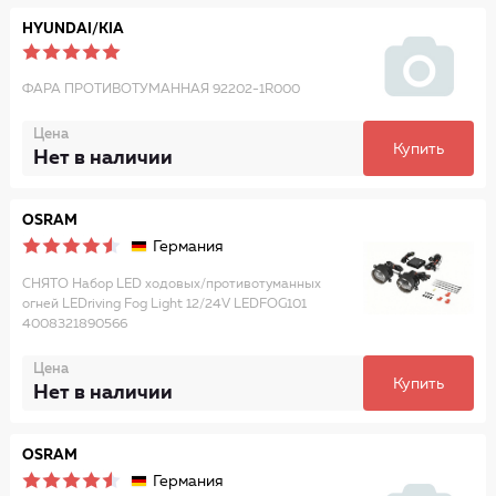
HYUNDAI/KIA
ФАРА ПРОТИВОТУМАННАЯ 92202-1R000
Цена
Купить
Нет в наличии
OSRAM
Германия
СНЯТО Набор LED ходовых/противотуманных
огней LEDriving Fog Light 12/24V LEDFOG101
4008321890566
Цена
Купить
Нет в наличии
OSRAM
Германия