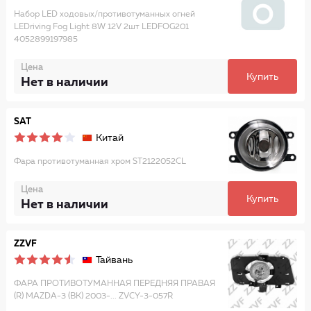
Набор LED ходовых/противотуманных огней
LEDriving Fog Light 8W 12V 2шт LEDFOG201
4052899197985
Цена
Купить
Нет в наличии
SAT
Китай
Фара противотуманная хром ST2122052CL
Цена
Купить
Нет в наличии
ZZVF
Тайвань
ФАРА ПРОТИВОТУМАННАЯ ПЕРЕДНЯЯ ПРАВАЯ
(R) MAZDA-3 (BK) 2003-... ZVCY-3-057R