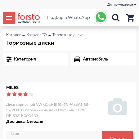
Для покупателей
Подбор в WhatsApp
Каталог
→
Каталог ТО
→
Тормозные диски
Тормозные диски
Категория
Автомобиль
MILES
Диск тормозной VW GOLF III 91-97/PASSAT 88-
97/VENTO передний не вент.D=256мм. (TRW
DF1532) K000403
Доставка: Сегодня
Цена
Купить