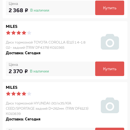
Цена
Купить
2 368
В наличии
MILES
Диск тормозной TOYOTA COROLLA (E12) 1.4-1.8
02- задний (TRW DF4379) K010365
Доставка: Сегодня
Цена
Купить
2 370
В наличии
MILES
Диск тормозной HYUNDAI i30/ix35/KIA
CEED/SPORTAGE задний D=262мм. (TRW DF6123)
K010839
Доставка: Сегодня