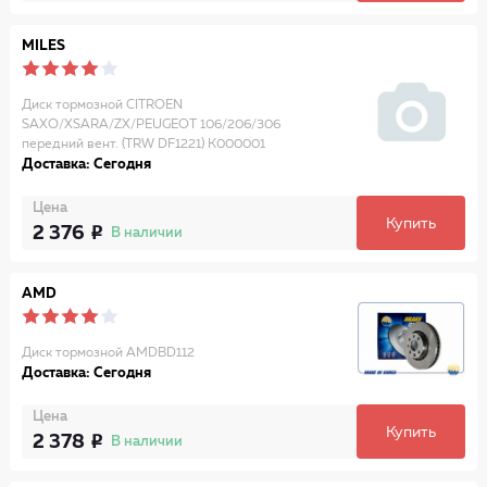
MILES
Диск тормозной CITROEN
SAXO/XSARA/ZX/PEUGEOT 106/206/306
передний вент. (TRW DF1221) K000001
Доставка: Сегодня
Цена
Купить
2 376
В наличии
AMD
Диск тормозной AMDBD112
Доставка: Сегодня
Цена
Купить
2 378
В наличии