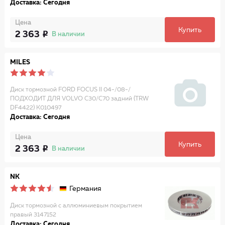
Доставка: Сегодня
Цена
Купить
2 363
В наличии
MILES
Диск тормозной FORD FOCUS II 04-/08-/
ПОДХОДИТ ДЛЯ VOLVO C30/C70 задний (TRW
DF4422) K010497
Доставка: Сегодня
Цена
Купить
2 363
В наличии
NK
Германия
Диск тормозной с аллюминиевым покрытием
правый 3147152
Доставка: Сегодня