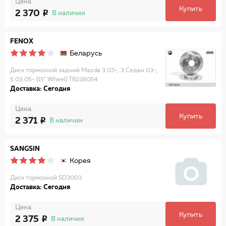
Цена
Купить
2 370
В наличии
FENOX
Беларусь
Диск тормозной задний Mazda 3 03-, 3 Седан 03-,
5 03.05- (15" Wheel) TB218054
Доставка: Сегодня
Цена
Купить
2 371
В наличии
SANGSIN
Корея
Диск тормозной SD3003
Доставка: Сегодня
Цена
Купить
2 375
В наличии