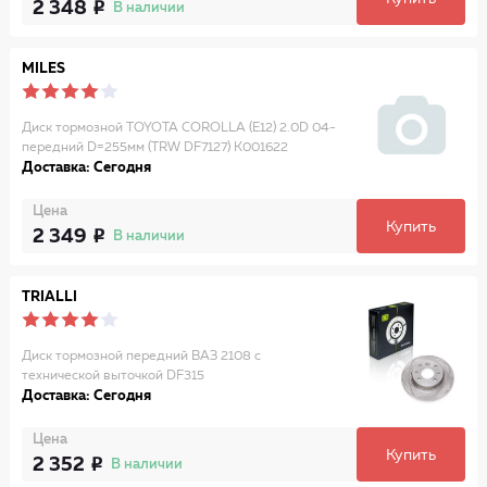
2 348
В наличии
MILES
Диск тормозной TOYOTA COROLLA (E12) 2.0D 04-
передний D=255мм (TRW DF7127) K001622
Доставка: Сегодня
Цена
Купить
2 349
В наличии
TRIALLI
Диск тормозной передний ВАЗ 2108 с
технической выточкой DF315
Доставка: Сегодня
Цена
Купить
2 352
В наличии