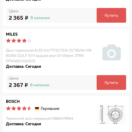
Цена
Купить
2 365
В наличии
MILES
Диск тормозной AUDI A3/TT/SCODA OCTAVIA/VW
BORA/GOLF IV/V задний вент.D=256мм. (TRW
DF4065) K010571
Доставка: Сегодня
Цена
Купить
2 367
В наличии
BOSCH
Германия
Тормозной диск передний 0986479R64
Доставка: Сегодня