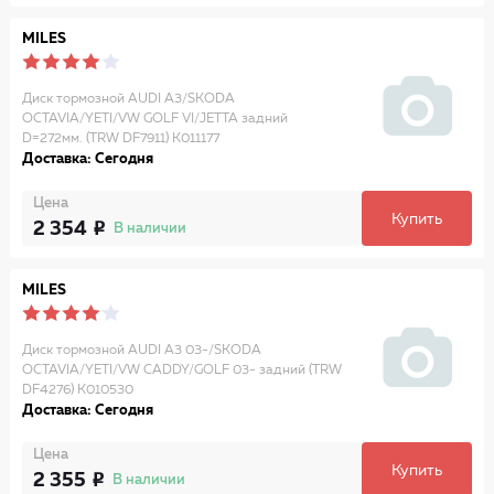
MILES
Диск тормозной AUDI A3/SKODA
OCTAVIA/YETI/VW GOLF VI/JETTA задний
D=272мм. (TRW DF7911) K011177
Доставка: Сегодня
Цена
Купить
2 354
В наличии
MILES
Диск тормозной AUDI A3 03-/SKODA
OCTAVIA/YETI/VW CADDY/GOLF 03- задний (TRW
DF4276) K010530
Доставка: Сегодня
Цена
Купить
2 355
В наличии