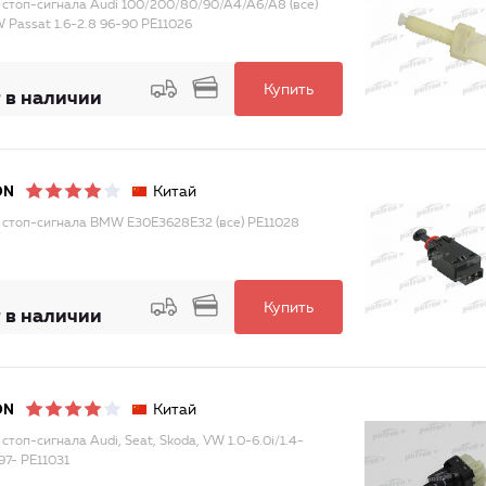
 стоп-сигнала Audi 100/200/80/90/A4/A6/A8 (все)
W Passat 1.6-2.8 96-90 PE11026
Купить
 в наличии
Китай
ON
 стоп-сигнала BMW E30E3628E32 (все) PE11028
Купить
 в наличии
Китай
ON
стоп-сигнала Audi, Seat, Skoda, VW 1.0-6.0i/1.4-
97- PE11031