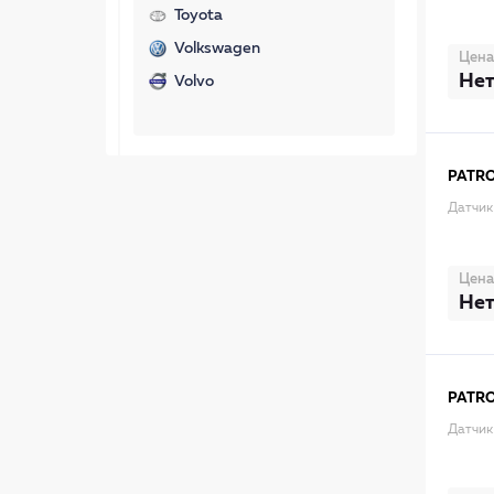
Toyota
Volkswagen
Цена
Нет
Volvo
PATR
Датчик
Цена
Нет
PATR
Датчик