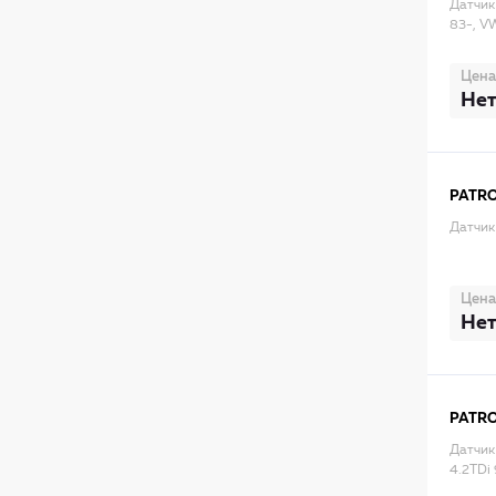
Датчик
83-, V
Цена
Нет
PATR
Датчик
Цена
Нет
PATR
Датчик 
4.2TDi 