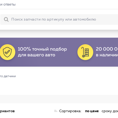
и ответы
то датчики
ариантов
Сортировка:
по цене
сроку до