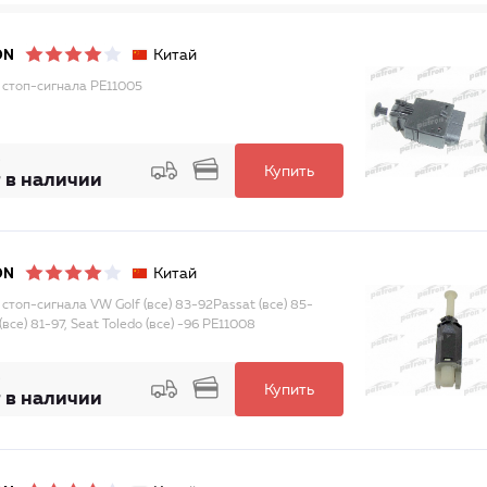
Китай
ON
 стоп-сигнала PE11005
Купить
 в наличии
Китай
ON
 стоп-сигнала VW Golf (все) 83-92Passat (все) 85-
(все) 81-97, Seat Toledo (все) -96 PE11008
Купить
 в наличии