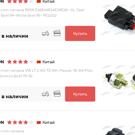
Китай
ON
 стоп-сигнала BMW E36E46E34E39E38 -01, Opel
все) 94-Vectra (все) 95- PE11012
Купить
 в наличии
Китай
ON
 стоп-сигнала VW LT 2.4D/TD 89-/Passat 78-84/Polo
cirocco (все) 79-92
Купить
 в наличии
Китай
ON
 стоп-сигнала