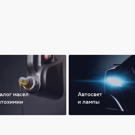
алог масел
Автосвет
втохимии
и лампы