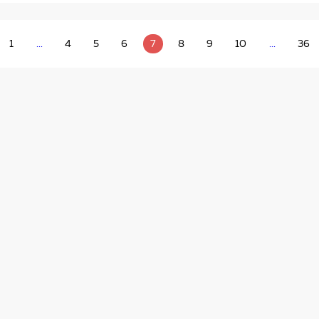
1
...
4
5
6
7
8
9
10
...
36