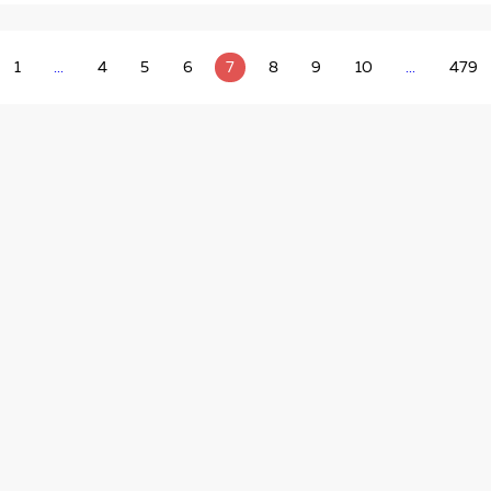
1
...
4
5
6
7
8
9
10
...
479