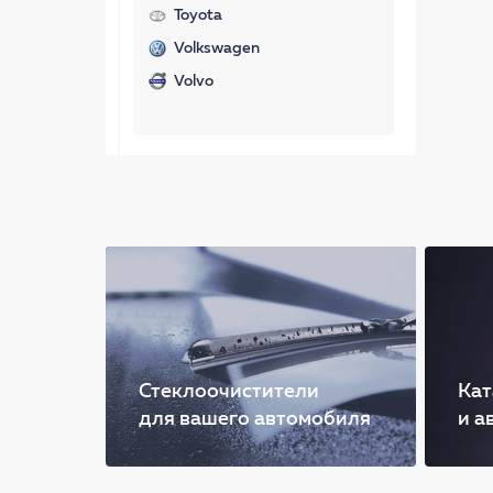
Toyota
Volkswagen
Volvo
Стеклоочистители
Кат
для вашего автомобиля
и а