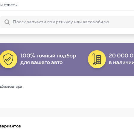
и ответы
табилизатора
 вариантов