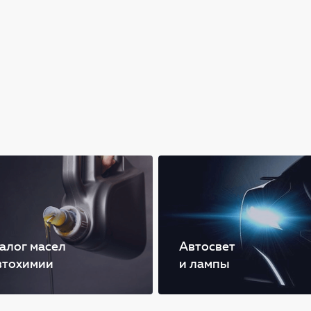
алог масел
Автосвет
втохимии
и лампы