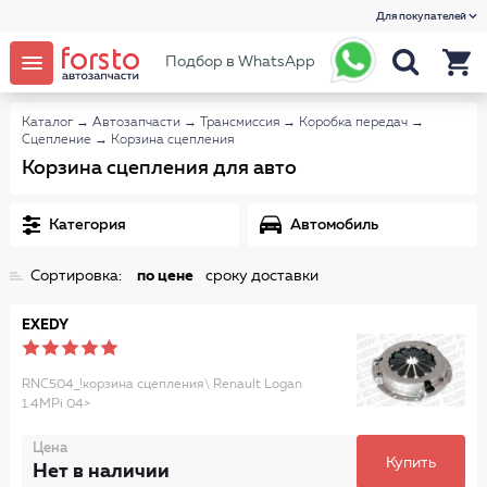
Для покупателей
Подбор в WhatsApp
Каталог
→
Автозапчасти
→
Трансмиссия
→
Коробка передач
→
Сцепление
→
Корзина сцепления
Корзина сцепления для авто
Категория
Автомобиль
Сортировка:
по цене
сроку доставки
EXEDY
RNC504_!корзина сцепления\ Renault Logan
1.4MPi 04>
Цена
Купить
Нет в наличии