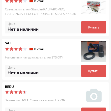
Китай
Свеча зажигания (Standard) ALFAROMEO,
FIAT,LANCIA, PEUGEOT, PORSCHE, SEAT SPP3030
Цена
Купить
Нет в наличии
SAT
Китай
Наконечник катушки зажигания STSIGTY
Цена
Купить
Нет в наличии
BERU
Замена на UPT9: Свеча зажигания UXK79
Цена