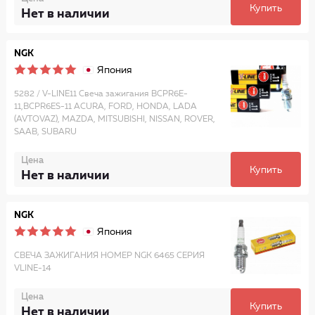
Купить
Нет в наличии
NGK
Япония
5282 / V-LINE11 Свеча зажигания BCPR6E-
11,BCPR6ES-11 ACURA, FORD, HONDA, LADA
(AVTOVAZ), MAZDA, MITSUBISHI, NISSAN, ROVER,
SAAB, SUBARU
Цена
Купить
Нет в наличии
NGK
Япония
СВЕЧА ЗАЖИГАНИЯ НОМЕР NGK 6465 СЕРИЯ
VLINE-14
Цена
Купить
Нет в наличии