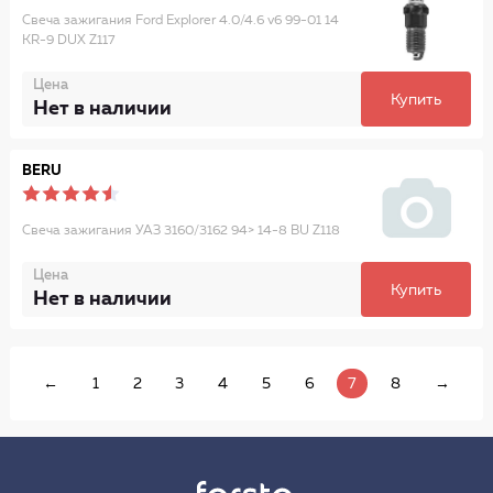
Свеча зажигания Ford Explorer 4.0/4.6 v6 99-01 14
KR-9 DUX Z117
Цена
Купить
Нет в наличии
BERU
Свеча зажигания УАЗ 3160/3162 94> 14-8 BU Z118
Цена
Купить
Нет в наличии
←
1
2
3
4
5
6
7
8
→