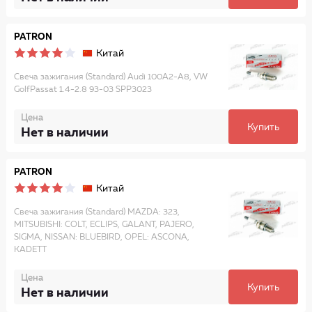
PATRON
Китай
Свеча зажигания (Standard) Audi 100A2-A8, VW
GolfPassat 1.4-2.8 93-03 SPP3023
Цена
Купить
Нет в наличии
PATRON
Китай
Свеча зажигания (Standard) MAZDA: 323,
MITSUBISHI: COLT, ECLIPS, GALANT, PAJERO,
SIGMA, NISSAN: BLUEBIRD, OPEL: ASCONA,
KADETT
Цена
Купить
Нет в наличии