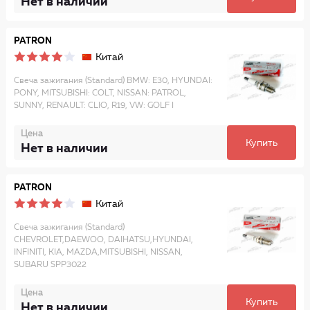
Нет в наличии
PATRON
Китай
Свеча зажигания (Standard) BMW: E30, HYUNDAI:
PONY, MITSUBISHI: COLT, NISSAN: PATROL,
SUNNY, RENAULT: CLIO, R19, VW: GOLF I
Цена
Купить
Нет в наличии
PATRON
Китай
Свеча зажигания (Standard)
CHEVROLET,DAEWOO, DAIHATSU,HYUNDAI,
INFINITI, KIA, MAZDA,MITSUBISHI, NISSAN,
SUBARU SPP3022
Цена
Купить
Нет в наличии