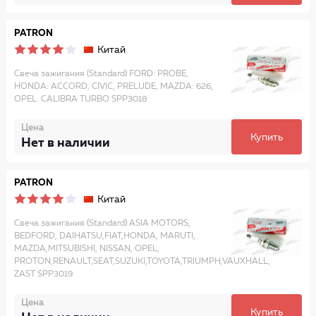
PATRON
Китай
Свеча зажигания (Standard) FORD: PROBE,
HONDA: ACCORD, CIVIC, PRELUDE, MAZDA: 626,
OPEL: CALIBRA TURBO SPP3018
Цена
Купить
Нет в наличии
PATRON
Китай
Свеча зажигания (Standard) ASIA MOTORS,
BEDFORD, DAIHATSU,FIAT,HONDA, MARUTI,
MAZDA,MITSUBISHI, NISSAN, OPEL,
PROTON,RENAULT,SEAT,SUZUKI,TOYOTA,TRIUMPH,VAUXHALL,
ZAST SPP3019
Цена
Купить