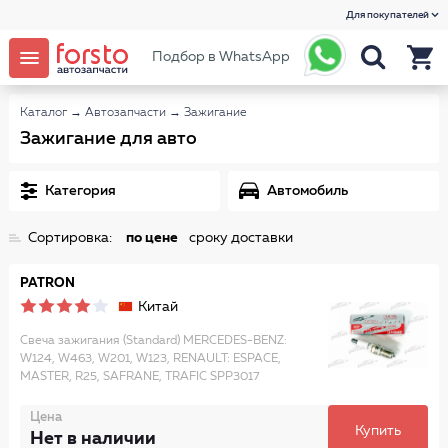
Для покупателей
Подбор в WhatsApp
Каталог
→
Автозапчасти
→
Зажигание
Зажигание для авто
Категория
Автомобиль
Сортировка:
по цене
сроку доставки
PATRON
Китай
Свеча зажигания (Standard) MERCEDES-BENZ:
W124, W463, W201, W123, RENAULT: ESPACE,
MASTER, R25, SAFRANE, TRAFIC SPP3017
Цена
Купить
Нет в наличии