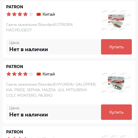
PATRON
Китай
Свеча зажигания (Standard) CITROEN,
FIAT,PEUGEOT
Цена
Купить
Нет в наличии
PATRON
Китай
Свеча зажигания (Standard) HYUNDAI: GALOPPER,
KIA: PRIDE, SEPHIA, MAZDA: 323, MITSUBISHI:
COLT, MONTERO, PAJERO
Цена
Купить
Нет в наличии
PATRON