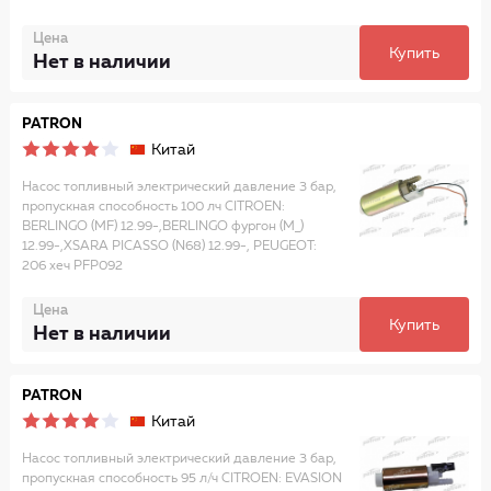
Цена
Купить
Нет в наличии
PATRON
Китай
Насос топливный электрический давление 3 бар,
пропускная способность 100 лч CITROEN:
BERLINGO (MF) 12.99-,BERLINGO фургон (M_)
12.99-,XSARA PICASSO (N68) 12.99-, PEUGEOT:
206 хеч PFP092
Цена
Купить
Нет в наличии
PATRON
Китай
Насос топливный электрический давление 3 бар,
пропускная способность 95 л/ч CITROEN: EVASION