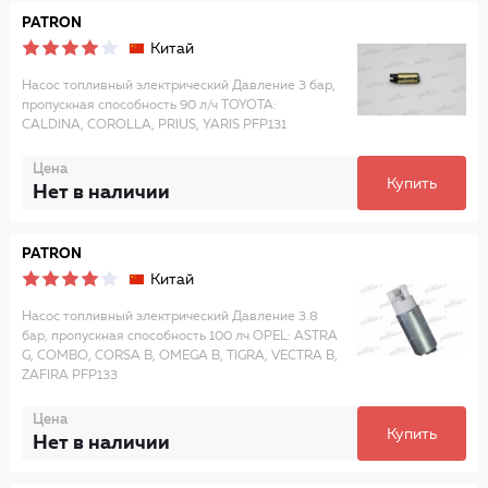
PATRON
Китай
Насос топливный электрический Давление 3 бар,
пропускная способность 90 л/ч TOYOTA:
CALDINA, COROLLA, PRIUS, YARIS PFP131
Цена
Купить
Нет в наличии
PATRON
Китай
Насос топливный электрический Давление 3.8
бар, пропускная способность 100 лч OPEL: ASTRA
G, COMBO, CORSA B, OMEGA B, TIGRA, VECTRA B,
ZAFIRA PFP133
Цена
Купить
Нет в наличии