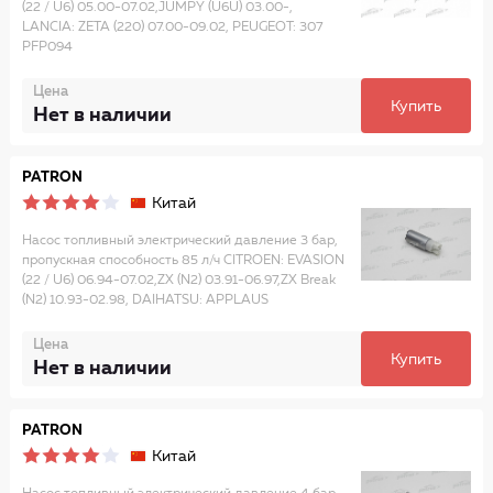
(22 / U6) 05.00-07.02,JUMPY (U6U) 03.00-,
LANCIA: ZETA (220) 07.00-09.02, PEUGEOT: 307
PFP094
Цена
Купить
Нет в наличии
PATRON
Китай
Насос топливный электрический давление 3 бар,
пропускная способность 85 л/ч CITROEN: EVASION
(22 / U6) 06.94-07.02,ZX (N2) 03.91-06.97,ZX Break
(N2) 10.93-02.98, DAIHATSU: APPLAUS
Цена
Купить
Нет в наличии
PATRON
Китай