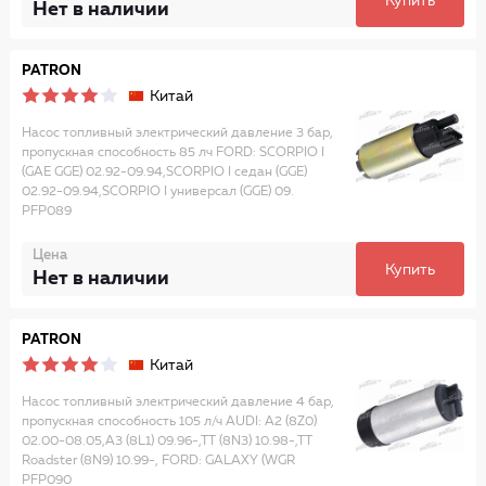
Купить
Нет в наличии
PATRON
Китай
Насос топливный электрический давление 3 бар,
пропускная способность 85 лч FORD: SCORPIO I
(GAE GGE) 02.92-09.94,SCORPIO I седан (GGE)
02.92-09.94,SCORPIO I универсал (GGE) 09.
PFP089
Цена
Купить
Нет в наличии
PATRON
Китай
Насос топливный электрический давление 4 бар,
пропускная способность 105 л/ч AUDI: A2 (8Z0)
02.00-08.05,A3 (8L1) 09.96-,TT (8N3) 10.98-,TT
Roadster (8N9) 10.99-, FORD: GALAXY (WGR
PFP090