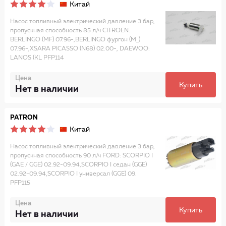
Китай
Насос топливный электрический давление 3 бар,
пропускная способность 85 л/ч CITROEN:
BERLINGO (MF) 07.96-,BERLINGO фургон (M_)
07.96-,XSARA PICASSO (N68) 02.00-, DAEWOO:
LANOS (KL PFP114
Цена
Купить
Нет в наличии
PATRON
Китай
Насос топливный электрический давление 3 бар,
пропускная способность 90 л/ч FORD: SCORPIO I
(GAE / GGE) 02.92-09.94,SCORPIO I седан (GGE)
02.92-09.94,SCORPIO I универсал (GGE) 09.
PFP115
Цена
Купить
Нет в наличии