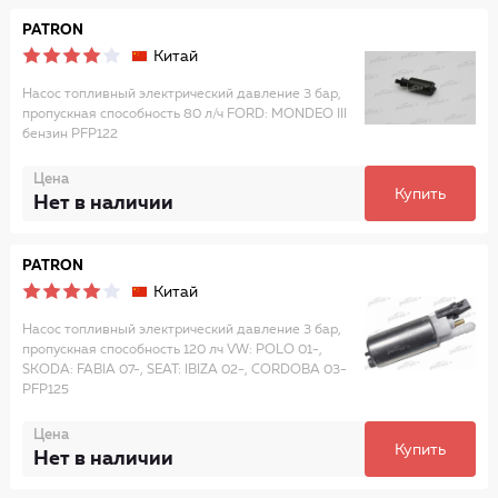
PATRON
Китай
Насос топливный электрический давление 3 бар,
пропускная способность 80 л/ч FORD: MONDEO III
бензин PFP122
Цена
Купить
Нет в наличии
PATRON
Китай
Насос топливный электрический давление 3 бар,
пропускная способность 120 лч VW: POLO 01-,
SKODA: FABIA 07-, SEAT: IBIZA 02-, CORDOBA 03-
PFP125
Цена
Купить
Нет в наличии