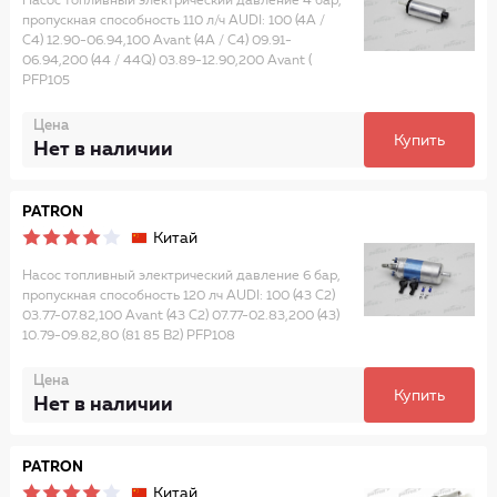
Насос топливный электрический давление 4 бар,
пропускная способность 110 л/ч AUDI: 100 (4A /
C4) 12.90-06.94,100 Avant (4A / C4) 09.91-
06.94,200 (44 / 44Q) 03.89-12.90,200 Avant (
PFP105
Цена
Купить
Нет в наличии
PATRON
Китай
Насос топливный электрический давление 6 бар,
пропускная способность 120 лч AUDI: 100 (43 C2)
03.77-07.82,100 Avant (43 C2) 07.77-02.83,200 (43)
10.79-09.82,80 (81 85 B2) PFP108
Цена
Купить
Нет в наличии
PATRON
Китай