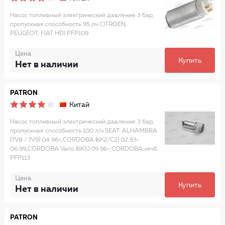
Насос топливный электрический давление 3 бар,
пропускная способность 95 лч CITROEN,
PEUGEOT, FIAT HDI PFP109
Цена
Купить
Нет в наличии
PATRON
Китай
Насос топливный электрический давление 3 бар,
пропускная способность 100 л/ч SEAT: ALHAMBRA
(7V8 / 7V9) 04.96-,CORDOBA (6K2/C2) 02.93-
06.99,CORDOBA Vario (6K5) 09.96-,CORDOBA хечб
PFP113
Цена
Купить
Нет в наличии
PATRON