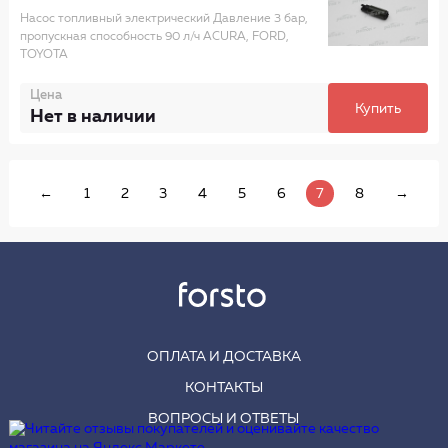
Насос топливный электрический Давление 3 бар,
пропускная способность 90 л/ч ACURA, FORD,
TOYOTA
Цена
Купить
Нет в наличии
←
1
2
3
4
5
6
7
8
→
ОПЛАТА И ДОСТАВКА
КОНТАКТЫ
ВОПРОСЫ И ОТВЕТЫ