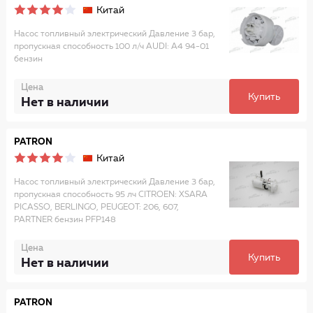
Китай
Насос топливный электрический Давление 3 бар,
пропускная способность 100 л/ч AUDI: A4 94-01
бензин
Цена
Купить
Нет в наличии
PATRON
Китай
Насос топливный электрический Давление 3 бар,
пропускная способность 95 лч CITROEN: XSARA
PICASSO, BERLINGO, PEUGEOT: 206, 607,
PARTNER бензин PFP148
Цена
Купить
Нет в наличии
PATRON