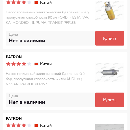
Китай
Насос топливный электрический Давление 3 бар,
пропускная способность 90 лч FORD: FIESTA IV-V,
KA, MONDEO I, II, PUMA, TRANSIT PFP153
Цена
Купить
Нет в наличии
PATRON
Китай
Насос топливный электрический Давление 0.2
бар, пропускная способность 65 л/ч AUDI: 80,
NISSAN: PATROL PFP157
Цена
Купить
Нет в наличии
PATRON
Китай