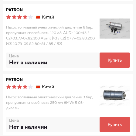
PATRON
Китай
Насос топливный электрический давление 6 бар,
пропускная способность 120 л/ч AUDI: 100 (43 /
C2) 03.77-07.82,100 Avant (43 / C2) 07.77-02.83,200
(43) 10.79-09.82,80 (81 / 85 / B2)
Цена
Купить
Нет в наличии
PATRON
Китай
Насос топливный электрический давление 3 бар,
пропускная способность 250 л/ч BMW: 5 03-
дизель
Цена
Купить
Нет в наличии