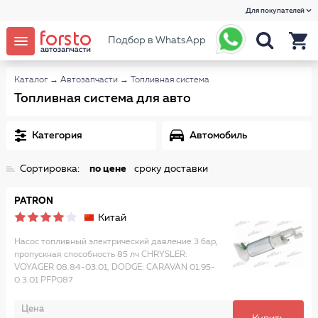
Для покупателей
Подбор в WhatsApp
Каталог
→
Автозапчасти
→
Топливная система
Топливная система для авто
Категория
Автомобиль
Сортировка:
по цене
сроку доставки
PATRON
Китай
Насос топливный электрический давление 3 бар,
пропускная способность 85 лч CHRYSLER:
VOYAGER 08.84-03.01, DODGE: CARAVAN 01.95-
0.3.01 PFP087
Цена