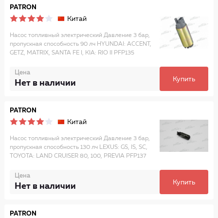
PATRON
Китай
Насос топливный электрический Давление 3 бар,
пропускная способность 90 лч HYUNDAI: ACCENT,
GETZ, MATRIX, SANTA FE I, KIA: RIO II PFP135
Цена
Купить
Нет в наличии
PATRON
Китай
Насос топливный электрический Давление 3 бар,
пропускная способность 130 лч LEXUS: GS, IS, SC,
TOYOTA: LAND CRUISER 80, 100, PREVIA PFP137
Цена
Купить
Нет в наличии
PATRON