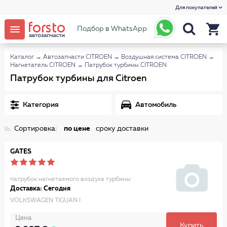
Для покупателей
Подбор в WhatsApp
Каталог
→
Автозапчасти CITROEN
→
Воздушная система CITROEN
→
Нагнетатель CITROEN
→
Патрубок турбины CITROEN
Патрубок турбины для Citroen
Категория
Автомобиль
Сортировка:
по цене
сроку доставки
GATES
патрубок нагнетаемого воздуха турбины
Доставка: Сегодня
VOLKSWAGEN TIGUAN I
Цена
Купить