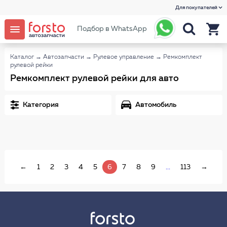
Для покупателей
Подбор в WhatsApp
Каталог
→
Автозапчасти
→
Рулевое управление
→
Ремкомплект
рулевой рейки
Ремкомплект рулевой рейки для авто
Категория
Автомобиль
←
1
2
3
4
5
6
7
8
9
...
113
→