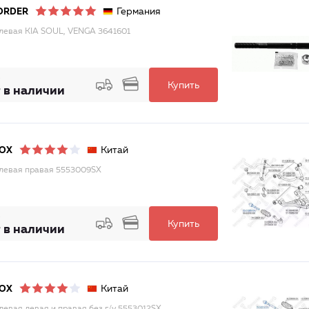
Германия
ORDER
улевая KIA SOUL, VENGA 3641601
Купить
 в наличии
Китай
LOX
улевая правая 5553009SX
Купить
 в наличии
Китай
LOX