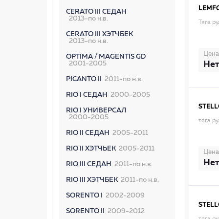
LEMF
CERATO III СЕДАН
2013-по н.в.
Тяга р
CERATO III ХЭТЧБЕК
2013-по н.в.
Цена
OPTIMA / MAGENTIS GD
Нет
2001-2005
PICANTO II
2011-по н.в.
RIO I СЕДАН
2000-2005
STEL
RIO I УНИВЕРСАЛ
2000-2005
тяга р
RIO II СЕДАН
2005-2011
RIO II ХЭТЧЬЕК
2005-2011
Цена
Нет
RIO III СЕДАН
2011-по н.в.
RIO III ХЭТЧБЕК
2011-по н.в.
SORENTO I
2002-2009
STEL
SORENTO II
2009-2012