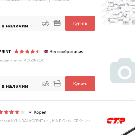
улевая левая и правая без г/у 5553012SX
Купить
 в наличии
Великобритания
PRINT
ковый рычаг ADG087150
Купить
 в наличии
Корея
улевая HYUNDAI ACCENT 05-, KIA RIO 05- CRKH-29