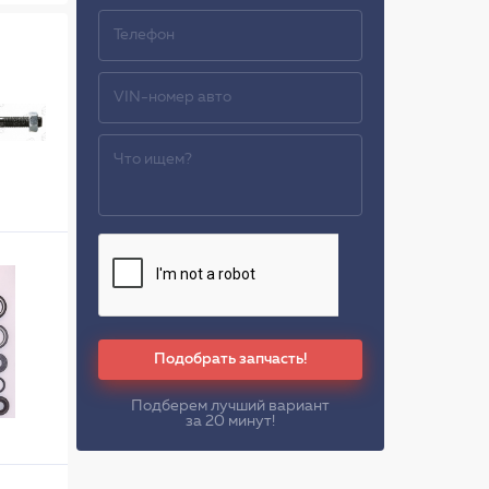
Подобрать запчасть!
Подберем лучший вариант
за 20 минут!