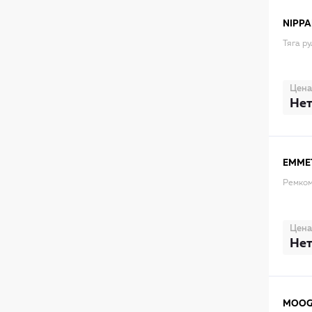
NIPPA
Тяга р
Цена
Нет
EMME
Ремком
Цена
Нет
MOO