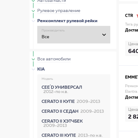
Автозапчасти
Рулевое управление
CTR
Ремкомплект рулевой рейки
Тяга р
Достав
Производитель
Цена
64
Все автомобили
KIA
EMME
Модель
Ремком
CEE`D УНИВЕРСАЛ
2012-по н.в.
Elantra
Достав
CERATO II КУПЕ
2009-2013
Цена
CERATO II СЕДАН
2009-2013
2 8
CERATO II ХЭТЧБЕК
2009-2013
CERATO III КУПЕ
2013-по н.в.