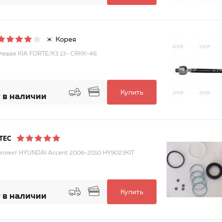
Корея
улевая KIA FORTE/K3 13- CRKK-46
Купить
 в наличии
TEC
плект HYUNDAI Accent 2006-2010 HY9023KIT
Купить
 в наличии