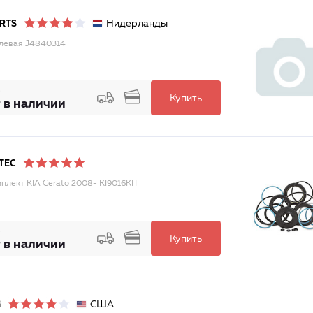
Нидерланды
RTS
улевая J4840314
Купить
 в наличии
TEC
плект KIA Cerato 2008- KI9016KIT
Купить
 в наличии
США
G