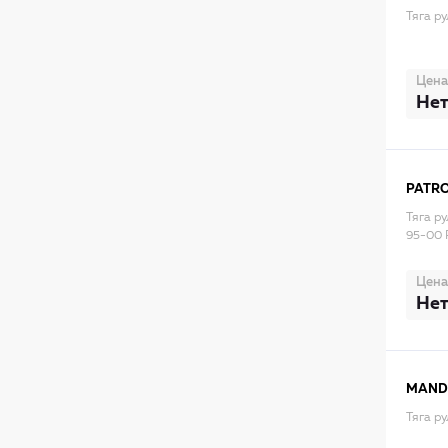
Тяга р
Цена
Нет
PATR
Тяга р
95-00 
Цена
Нет
MAN
Тяга р