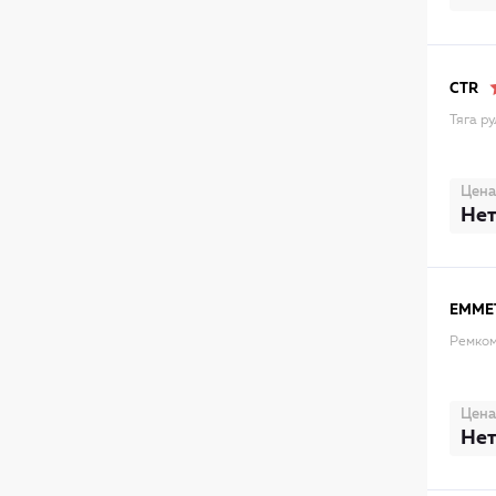
CTR
Тяга р
Цена
Нет
EMME
Ремком
Цена
Нет