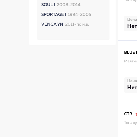
тяга р
SOUL I
2008-2014
SPORTAGE I
1994-2005
Цена
VENGA YN
2011-по н.в.
Нет
BLUE 
Маятни
Цена
Нет
CTR
Тяга р