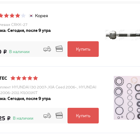
Корея
улевая CRKK-27
ка: Сегодня, после 9 утра
Купить
0
В наличии
TEC
плект HYUNDAI I30 2007-,KIA Ceed 2006-, HYUNDAI
 2006-2011 KI1001KIT
ка: Сегодня, после 9 утра
Купить
25
В наличии