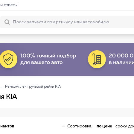
и ответы
→
Ремкомплект рулевой рейки KIA
я KIA
риантов
Сортировка:
по цене
сроку до