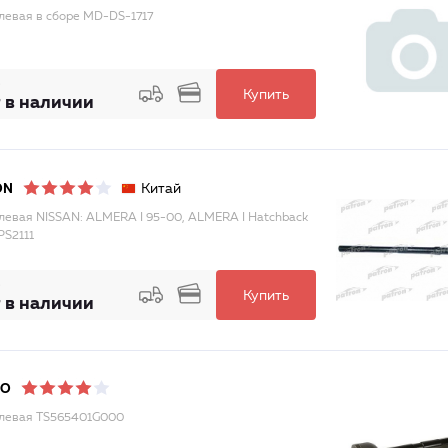
улевая в сборе MD-DS-1717
Купить
 в наличии
Китай
ON
улевая NISSAN: ALMERA I 95-00, ALMERA I Hatchback
PS2111
Купить
 в наличии
DO
улевая TS565401G000