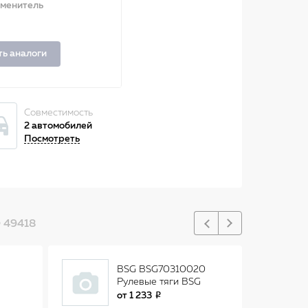
аменитель
ть аналоги
Совместимость
2 автомобилей
Посмотреть
 49418
BSG BSG70310020
Рулевые тяги BSG
TROEN
от
1 233