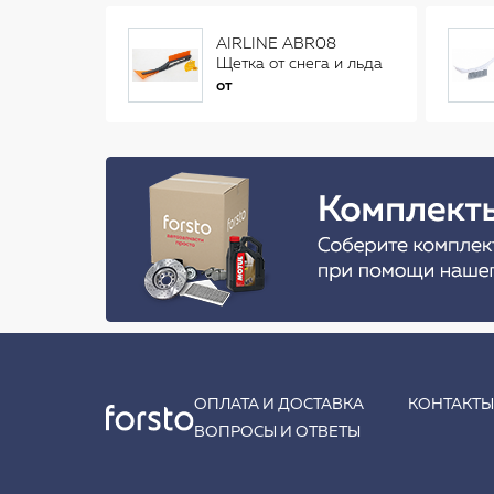
AIRLINE ABR08
Щетка от снега и льда
(34 см)
от
ОПЛАТА И ДОСТАВКА
КОНТАКТ
ВОПРОСЫ И ОТВЕТЫ