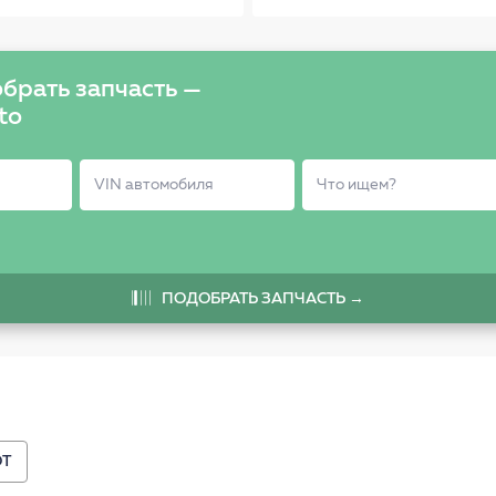
PEUGEOT 307 1.4
01> C2221LR
брать запчасть —
to
ПОДОБРАТЬ ЗАПЧАСТЬ →
OT