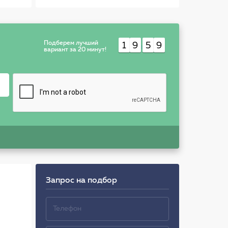
-2.0D
Подберем лучший
1
9
5
9
:
вариант за 20 минут!
Запрос на подбор