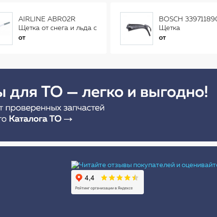
AIRLINE ABR02R
BOSCH 33971189
Щетка от снега и льда с
Щетка
распушенной щетиной
стеклоочистителя
от
от
(56см) AB-R-02R
Ы