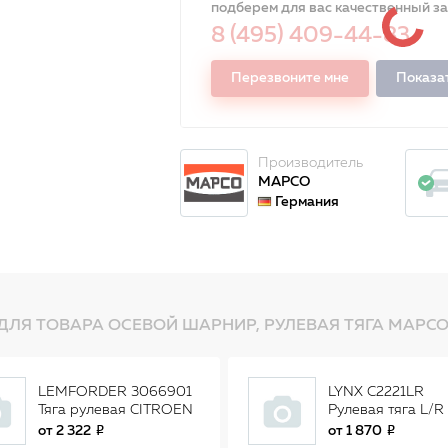
подберем для вас качественный з
8 (495) 409-44-83
Перезвоните мне
Показа
Производитель
MAPCO
Германия
ДЛЯ ТОВАРА ОСЕВОЙ ШАРНИР, РУЛЕВАЯ ТЯГА MAPCO
LEMFORDER 3066901
LYNX C2221LR
Тяга рулевая CITROEN
Рулевая тяга L/R
C4, PEUGEOT 307
подходит для CI
от
2 322
от
1 870
3066901
C4 I 1.4-2.0D 04>,