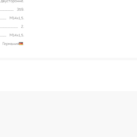
, двусторонне
359
M14x1,5
2
M14x1,5
Германия