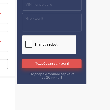
Подобрать запчасть!
Подберем лучший вариант
за 20 минут!