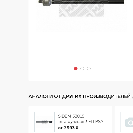
АНАЛОГИ ОТ ДРУГИХ ПРОИЗВОДИТЕЛЕЙ
SIDEM 53019
тяга рулевая Л=П PSA
C4307 53019
от
2 993