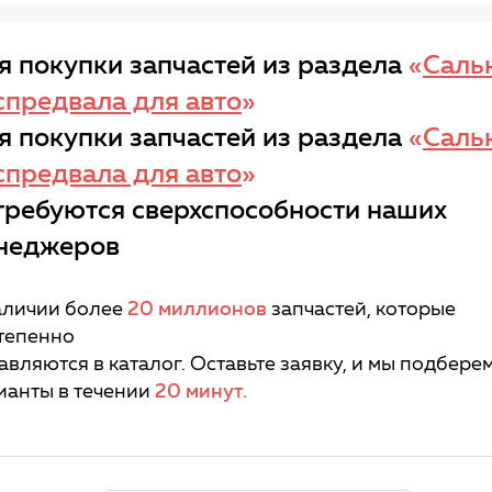
я покупки запчастей из раздела
«
Саль
спредвала для авто
»
я покупки запчастей из раздела
«
Саль
спредвала для авто
»
требуются сверхспособности наших
неджеров
аличии более
20 миллионов
запчастей, которые
тепенно
авляются в каталог. Оставьте заявку, и мы подбере
ианты в течении
20 минут.