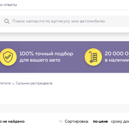
и ответы
гателя
→
Сальник распредвала
о не найдено
Сортировка:
по цене
сроку до