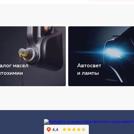
алог масел
Автосвет
втохимии
и лампы
Ы