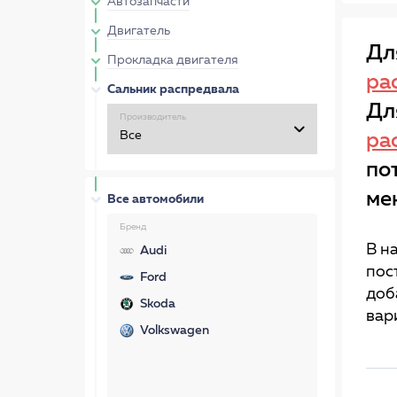
Автозапчасти
Двигатель
Дл
Прокладка двигателя
ра
Сальник распредвала
Дл
Производитель
ра
по
ме
Все автомобили
Бренд
В н
Audi
пос
Ford
доб
Skoda
вар
Volkswagen