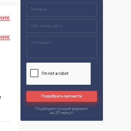
ник
ник
Подобрать запчасть!
м
Подберем лучший вариант
за 20 минут!