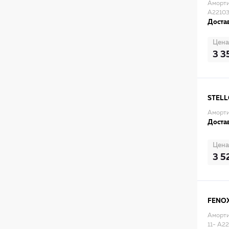
Аморти
A2210
Достав
Цена
3 3
STEL
Аморти
Достав
Цена
3 5
FENO
Амортиз
11- A2