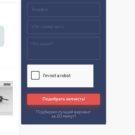
Подобрать запчасть!
Подберем лучший вариант
за 20 минут!