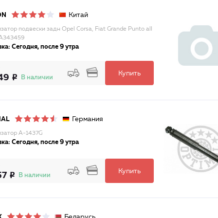
Китай
ON
затор подвески задн Opel Corsa, Fiat Grande Punto all
SA343459
ка: Сегодня, после 9 утра
Купить
49
В наличии
Германия
MAL
затор A-1437G
ка: Сегодня, после 9 утра
Купить
57
В наличии
Беларусь
X