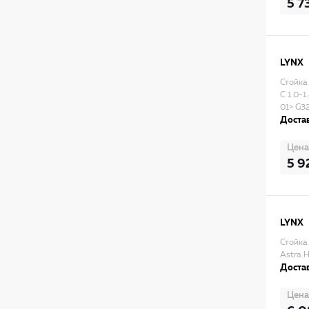
5 7
LYNX
Стойка
C 1.0-1
01> G3
Достав
Цена
5 9
LYNX
Стойка
Astra H
Достав
Цена