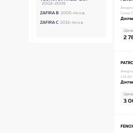
2002-2008
Амортиз
ZAFIRA B
2005-по н.в.
Corsa 
Достав
ZAFIRA C
2012-по н.в.
Цена
2 7
PATR
Аморти
1.61.8
Достав
Цена
3 
FENO