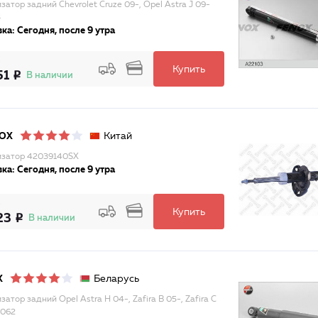
затор задний Chevrolet Cruze 09-, Opel Astra J 09-
3
ка: Сегодня, после 9 утра
Купить
51
В наличии
Китай
LOX
затор 42039140SX
ка: Сегодня, после 9 утра
Купить
23
В наличии
Беларусь
X
атор задний Opel Astra H 04-, Zafira B 05-, Zafira C
2062