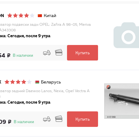
Китай
ON
затор подвески задн OPEL: Zafira A 98-05, Meriva
SA343308
ка: Сегодня, после 9 утра
Купить
54
В наличии
Беларусь
X
затор задний Daewoo Lanos, Nexia, Opel Vectra A
8
ка: Сегодня, после 9 утра
Купить
09
В наличии