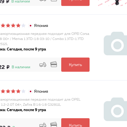
39
В наличии
Япония
 амортизационная передняя подходит для OPEl Corsa
.8 00> / Meriva 1.3TD-1.8 03-10 / Combo 1.3TD-1.7TD
2512L
ка: Сегодня, после 9 утра
Купить
22
В наличии
Япония
 амортизационная передняя подходит для OPEL
 1.2-2.0T 04>, Zafira B 1.6-1.8 G32811L
ка: Сегодня, после 9 утра
Купить