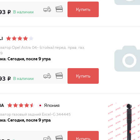
Купить
93
В наличии
LI
атор Opel Astra 04- (стойка) перед. прав. газ.
59
ка: Сегодня, после 9 утра
Купить
93
В наличии
Япония
BA
затор газовый задний Excel-G 344445
ка: Сегодня, после 9 утра
Купить