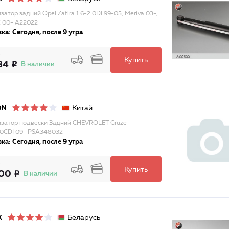
атор задний Opel Zafira 1.6-2.0DI 99-05, Meriva 03-,
C 00- A22022
ка: Сегодня, после 9 утра
Купить
84
В наличии
Китай
ON
затор подвески Задний CHEVROLET Cruze
2.0CDI 09- PSA348032
ка: Сегодня, после 9 утра
Купить
000
В наличии
Беларусь
X