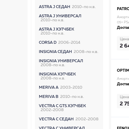
ASTRA J СЕДАН
2010-по н.в.
PATR
ASTRA J УНИВЕРСАЛ
Аморти
2010-по н.в.
05> P
Достав
ASTRA J ХЭТЧБЕК
2010-по н.в.
Цена
CORSA D
2006-2014
2 6
INSIGNIA СЕДАН
2008-по н.в.
INSIGNIA УНИВЕРСАЛ
2008-по н.в.
OPTI
INSIGNIA ХЭТЧБЕК
2008-по н.в.
Аморти
Достав
MERIVA A
2003-2010
MERIVA B
2010-по н.в.
Цена
2 7
VECTRA C GTS ХЭТЧБЕК
2002-2008
VECTRA C СЕДАН
2002-2008
VECTRA C УНИВЕРСАЛ
FENO