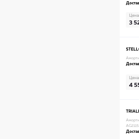
Достав
Цена
3 5
STEL
Аморти
Достав
Цена
4 5
TRIAL
Амортиз
AG2115
Достав