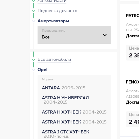
Автозапчасти
Подвеска для авто
PATR
Амортизаторы
Аморти
03> P
Производитель
Достав
Цена
2 3
Все автомобили
Opel
Модель
FENO
ANTARA
2006-2015
Аморти
A1206
ASTRA H УНИВЕРСАЛ
2004-2015
Достав
ASTRA H ХЭТЧБЕК
2004-2015
Цена
2 4
ASTRA H ХЭТЧБЕК
2004-2015
ASTRA J GTC ХЭТЧБЕК
2010-по н.в.