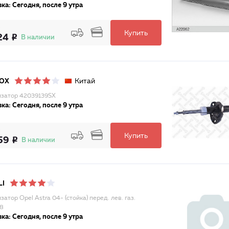
ка: Сегодня, после 9 утра
Купить
24
В наличии
Китай
LOX
затор 42039139SX
ка: Сегодня, после 9 утра
Купить
59
В наличии
LI
атор Opel Astra 04- (стойка) перед. лев. газ.
8
ка: Сегодня, после 9 утра