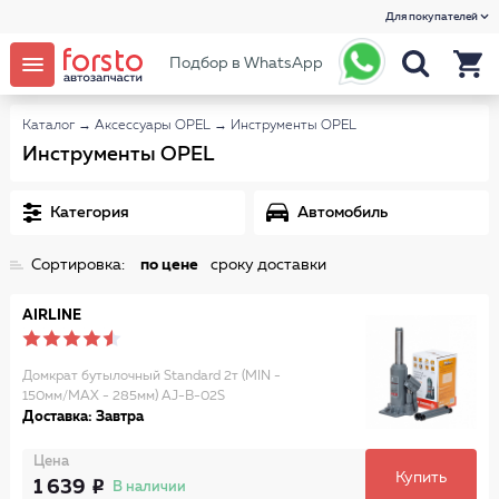
Для покупателей
Подбор в WhatsApp
Каталог
→
Аксессуары OPEL
→
Инструменты OPEL
Инструменты OPEL
Категория
Автомобиль
Сортировка:
по цене
сроку доставки
AIRLINE
Домкрат бутылочный Standard 2т (MIN -
150мм/MAX - 285мм) AJ-B-02S
Доставка: Завтра
Цена
Купить
1 639
В наличии