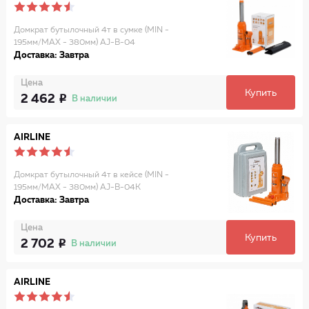
Домкрат бутылочный 4т в сумке (MIN -
195мм/MAX - 380мм) AJ-B-04
Доставка: Завтра
Цена
Купить
2 462
В наличии
AIRLINE
Домкрат бутылочный 4т в кейсе (MIN -
195мм/MAX - 380мм) AJ-B-04K
Доставка: Завтра
Цена
Купить
2 702
В наличии
AIRLINE