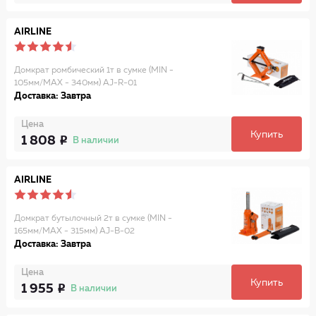
AIRLINE
Домкрат ромбический 1т в сумке (MIN -
105мм/MAX - 340мм) AJ-R-01
Доставка: Завтра
Цена
Купить
1 808
В наличии
AIRLINE
Домкрат бутылочный 2т в сумке (MIN -
165мм/MAX - 315мм) AJ-B-02
Доставка: Завтра
Цена
Купить
1 955
В наличии