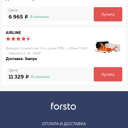
Цена
Купить
6 965
В наличии
AIRLINE
Домкрат подкатной 3т в сумке (MIN - 135мм/MAX
- 390мм) AJ-3F-390P
Доставка: Завтра
Цена
Купить
11 329
В наличии
ОПЛАТА И ДОСТАВКА