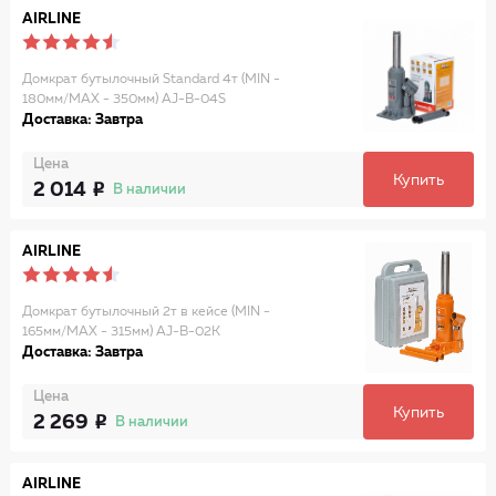
AIRLINE
Домкрат бутылочный Standard 4т (MIN -
180мм/MAX - 350мм) AJ-B-04S
Доставка: Завтра
Цена
Купить
2 014
В наличии
AIRLINE
Домкрат бутылочный 2т в кейсе (MIN -
165мм/MAX - 315мм) AJ-B-02K
Доставка: Завтра
Цена
Купить
2 269
В наличии
AIRLINE