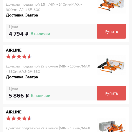
Домкрат подкатной 1,5т (MIN - 140мм/MAX -
300мм) AJ-1.5F-300
Доставка: Завтра
Цена
Купить
4 794
В наличии
AIRLINE
Домкрат подкатной 2т в сумке (MIN - 135мм/MAX
- 330мм) AJ-2F-330
Доставка: Завтра
Цена
Купить
5 866
В наличии
AIRLINE
Домкрат подкатной 2т в кейсе (MIN - 135мм/MAX