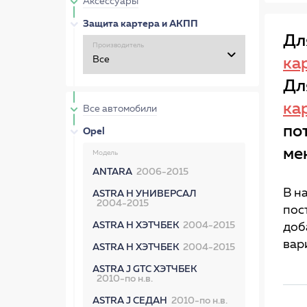
Аксессуары
Защита картера и АКПП
Дл
Производитель
ка
Дл
ка
Все автомобили
по
Opel
ме
Модель
ANTARA
2006-2015
В н
ASTRA H УНИВЕРСАЛ
2004-2015
пос
ASTRA H ХЭТЧБЕК
2004-2015
доб
вар
ASTRA H ХЭТЧБЕК
2004-2015
ASTRA J GTC ХЭТЧБЕК
2010-по н.в.
ASTRA J СЕДАН
2010-по н.в.