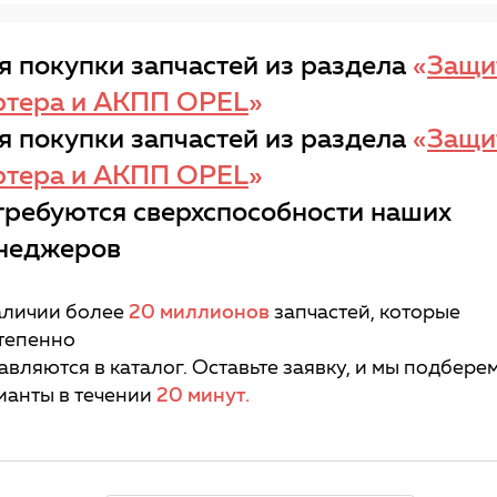
я покупки запчастей из раздела
«
Защи
ртера и АКПП OPEL
»
я покупки запчастей из раздела
«
Защи
ртера и АКПП OPEL
»
требуются сверхспособности наших
неджеров
аличии более
20 миллионов
запчастей, которые
тепенно
авляются в каталог. Оставьте заявку, и мы подбере
ианты в течении
20 минут.