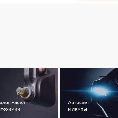
алог масел
Автосвет
втохимии
и лампы