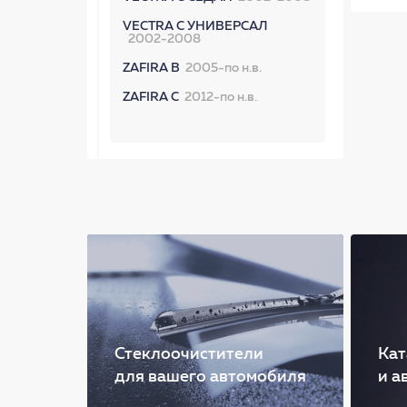
VECTRA C УНИВЕРСАЛ
2002-2008
ZAFIRA B
2005-по н.в.
ZAFIRA C
2012-по н.в.
Стеклоочистители
Кат
для вашего автомобиля
и а