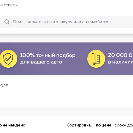
и ответы
 OPEL
о не найдено
Сортировка:
по цене
сроку до