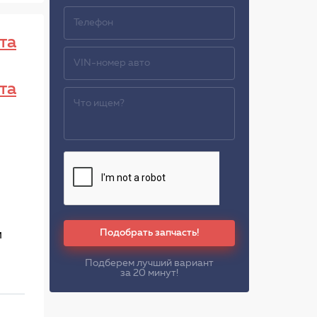
та
та
Подобрать запчасть!
м
Подберем лучший вариант
за 20 минут!