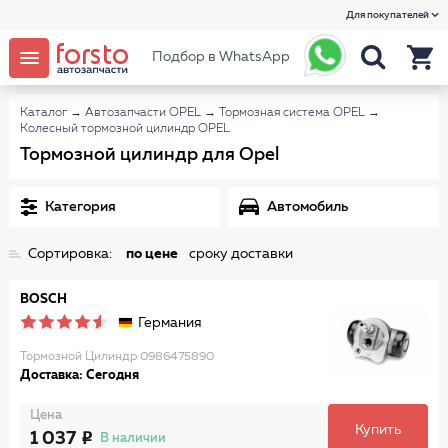
Для покупателей
Подбор в WhatsApp
Каталог
→
Автозапчасти OPEL
→
Тормозная система OPEL
→
Колесный тормозной цилиндр OPEL
Тормозной цилиндр для Opel
Категория
Автомобиль
Сортировка:
по цене
сроку доставки
BOSCH
Германия
Тормозной Цилиндр 0986475890
Доставка: Сегодня
Цена
Купить
1 037
В наличии