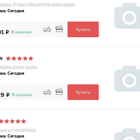
АДКА ТРУБЫ ГЛУШИТЕЛЯ 90917-06090
ка: Сегодня
Купить
01
В наличии
N
АДКА 20692-65J00
ка: Сегодня
Купить
29
В наличии
дка кпп 8K0253115L
ка: Сегодня