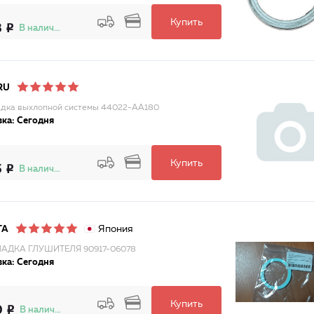
Купить
3
В наличии
RU
дка выхлопной системы 44022-AA180
ка: Сегодня
Купить
5
В наличии
Япония
TA
АДКА ГЛУШИТЕЛЯ 90917-06078
ка: Сегодня
Купить
0
В наличии