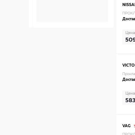
NISSA
ПРОКЛ
Достав
Цена
50
VICTO
Прокла
Достав
Цена
58
VAG
ПРОКЛ