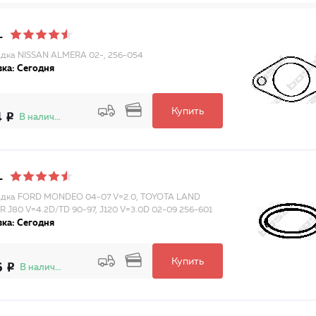
L
дка NISSAN ALMERA 02-, 256-054
ка: Сегодня
Купить
4
В наличии
L
адка FORD MONDEO 04-07 V=2.0, TOYOTA LAND
R J80 V=4.2D/TD 90-97, J120 V=3.0D 02-09 256-601
ка: Сегодня
Купить
6
В наличии