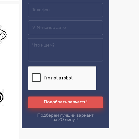
Подобрать запчасть!
Подберем лучший вариант
за 20 минут!