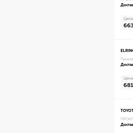
Достав
Цена
66
ELRIN
Прокла
Достав
Цена
681
TOYO
ПРОКЛ
Достав