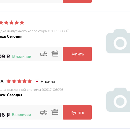
дка выпускного коллектора 036253039F
ка: Сегодня
Купить
09
В наличии
Япония
TA
дка выхлопной системы 90917-06076
ка: Сегодня
Купить
46
В наличии