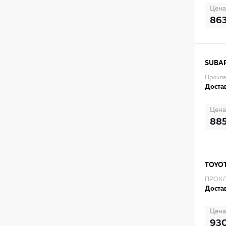
Цена
86
SUBA
Прокла
Достав
Цена
88
TOYO
ПРОКЛ
Достав
Цена
93