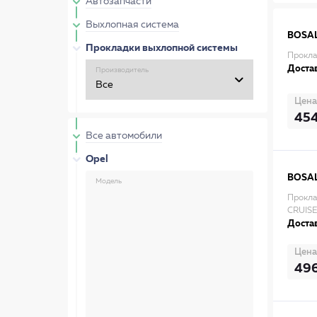
Автозапчасти
Выхлопная система
BOSA
Прокладки выхлопной системы
Прокла
Достав
Производитель
Цена
45
Все автомобили
Opel
BOSA
Модель
Прокл
CRUISE
Достав
Цена
49