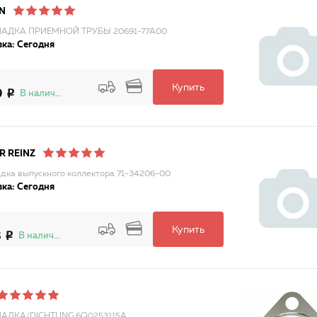
N
АДКА ПРИЕМНОЙ ТРУБЫ 20691-77A00
ка: Сегодня
Купить
9
В наличии
R REINZ
дка выпускного коллектора 71-34206-00
ка: Сегодня
Купить
3
В наличии
АДКА/DICHTUNG 6Q0253115A