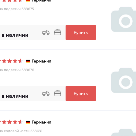
Германия
а подвески 533675
Купить
 в наличии
Германия
а подвески 533676
Купить
 в наличии
Германия
а ходовой части 533691