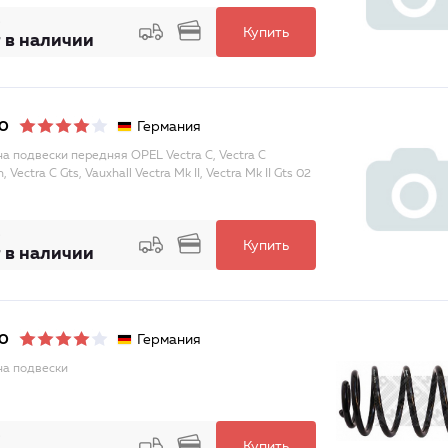
Купить
 в наличии
Германия
O
а подвески передняя OPEL Vectra C, Vectra C
, Vectra C Gts, Vauxhall Vectra Mk II, Vectra Mk II Gts 02
Купить
 в наличии
Германия
O
а подвески
Купить