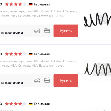
Германия
O
а подвески передняя OPEL Astra H, Astra H Caravan,
l Astra Mk V Cc, Astra Mk V Estate 04 - 70736
Купить
 в наличии
Германия
O
а подвески передняя OPEL Astra H, Astra H Caravan,
l Astra Mk V Cc, Astra Mk V Estate 04 - 70737
Купить
 в наличии
Германия
O