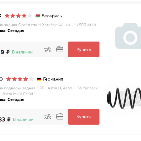
Беларусь
X
а задняя Opel Astra H Хэтчбек 04- 1.4-2.0 SPR16021
ка: Сегодня
Купить
59
В наличии
Германия
O
а подвески задняя OPEL Astra H, Astra H Stufenheck,
l Astra Mk V Cc 04 -
ка: Сегодня
Купить
83
В наличии