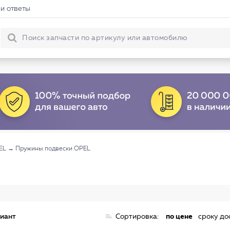
и ответы
EL
→
Пружины подвески OPEL
риант
Сортировка:
по цене
сроку до