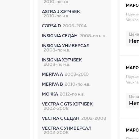
2010-по н.в.
MAPC
ASTRA J ХЭТЧБЕК
Пружин
2010-по н.в.
Vauxhal
CORSA D
2006-2014
Цена
INSIGNIA СЕДАН
2008-по н.в.
Нет
INSIGNIA УНИВЕРСАЛ
2008-по н.в.
INSIGNIA ХЭТЧБЕК
2008-по н.в.
MAPC
MERIVA A
2003-2010
Пружин
Vauxhal
MERIVA B
2010-по н.в.
MOKKA
2012-по н.в.
Цена
Нет
VECTRA C GTS ХЭТЧБЕК
2002-2008
VECTRA C СЕДАН
2002-2008
VECTRA C УНИВЕРСАЛ
MAPC
2002-2008