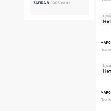
Пружин
ZAFIRA B
2005-по н.в.
Цена
Нет
MAPC
Пружин
Цена
Нет
MAPC
Пружин