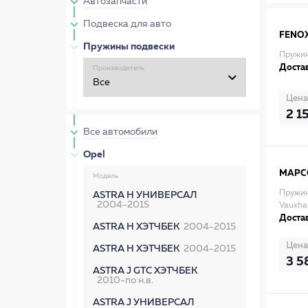
Автозапчасти
Подвеска для авто
FENO
Пружины подвески
Пружин
Достав
Производитель
Цена
2 1
Все автомобили
Opel
MAPC
Модель
Пружин
ASTRA H УНИВЕРСАЛ
2004-2015
Vauxhal
Достав
ASTRA H ХЭТЧБЕК
2004-2015
Цена
ASTRA H ХЭТЧБЕК
2004-2015
3 5
ASTRA J GTC ХЭТЧБЕК
2010-по н.в.
ASTRA J УНИВЕРСАЛ