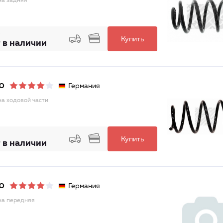
а задняя
Купить
 в наличии
Германия
O
а ходовой части
Купить
 в наличии
Германия
O
а передняя