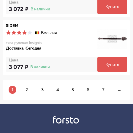
Цена
Купить
3 072
В наличии
SIDEM
Бельгия
тяга рулевая Insignia
Доставка: Сегодня
Цена
Купить
3 077
В наличии
1
2
3
4
5
6
7
→