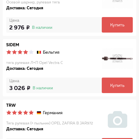
Осевой шарнир, рулевая тяга
Доставка: Сегодня
Цена
Купить
2 976
В наличии
SIDEM
Бельгия
тяга рулевая Л=П Opel Vectra C
Доставка: Сегодня
Цена
Купить
3 026
В наличии
TRW
Германия
Тяга рулевая (+ пыльник) OPEL ZAFIRA B JAR972
Доставка: Сегодня