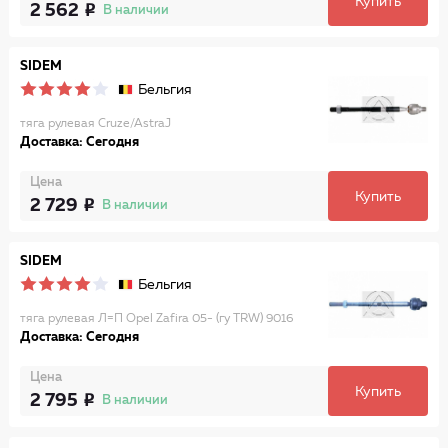
Купить
2 562
В наличии
SIDEM
Бельгия
тяга рулевая Cruze/AstraJ
Доставка: Сегодня
Цена
Купить
2 729
В наличии
SIDEM
Бельгия
тяга рулевая Л=П Opel Zafira 05- (гу TRW) 9016
Доставка: Сегодня
Цена
Купить
2 795
В наличии