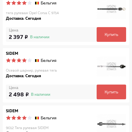
Бельгия
тяга рулевая Opel Corsa C 9714
Доставка: Сегодня
Цена
Купить
2 397
В наличии
SIDEM
Бельгия
Осевой шарнир, рулевая тяга
Доставка: Сегодня
Цена
Купить
2 498
В наличии
SIDEM
Бельгия
9012 Тяга рулевая SIDEM