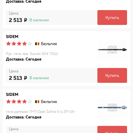
Доставка: Сегодня
Цена
Купить
2 513
В наличии
SIDEM
Бельгия
Рул. тяга лев. Suzuki SX4 77112
Доставка: Сегодня
Цена
Купить
2 513
В наличии
SIDEM
Бельгия
тяга рулевая Л=П Opel Zafira (г/у ZF) 05-
Доставка: Сегодня
Цена