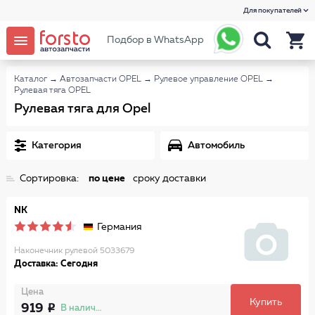
Для покупателей
Подбор в WhatsApp
Каталог
→
Автозапчасти OPEL
→
Рулевое управление OPEL
→
Рулевая тяга OPEL
Рулевая тяга для Opel
Категория
Автомобиль
Сортировка:
по цене
сроку доставки
NK
Германия
Наконечник рулевой 5033679
Доставка: Сегодня
Цена
Купить
919
В наличии