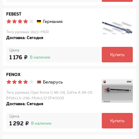
FEBEST
Германия
Тяга рулевая 1822-MER
Доставка: Сегодня
Цена
Купить
1 176
В наличии
FENOX
Беларусь
Тяга рулевая Opel Astra G 98-09, Zafira A 99-05
(M18x1,5-298-M14x1,5) SP40005
Доставка: Сегодня
Цена
Купить
1 292
В наличии