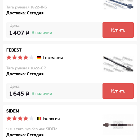
Тяга рулевая 1822-INS
Доставка: Сегодня
Цена
Купить
1 407
В наличии
FEBEST
Германия
Тяга рулевая 1022-CR
Доставка: Сегодня
Цена
Купить
1 645
В наличии
SIDEM
Бельгия
9010 тяга рул без нак SIDEM
Доставка: Сегодня