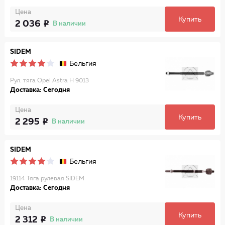
Цена
Купить
2 036
В наличии
SIDEM
Бельгия
Рул. тяга Opel Astra H 9013
Доставка: Сегодня
Цена
Купить
2 295
В наличии
SIDEM
Бельгия
19114 Тяга рулевая SIDEM
Доставка: Сегодня
Цена
Купить
2 312
В наличии