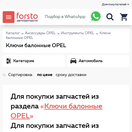
Для покупателей
Подбор в WhatsApp
Каталог
→
Аксессуары OPEL
→
Инструменты OPEL
→
Ключи
балонные OPEL
Ключи балонные OPEL
Категория
Автомобиль
Сортировка:
по цене
сроку доставки
Для покупки запчастей из
раздела
«
Ключи балонные
OPEL
»
Для покупки запчастей из