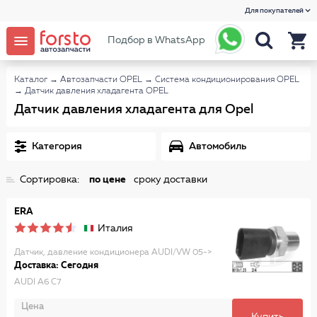
Для покупателей
Подбор в WhatsApp
Каталог
→
Автозапчасти OPEL
→
Система кондиционирования OPEL
→
Датчик давления хладагента OPEL
Датчик давления хладагента для Opel
Категория
Автомобиль
Сортировка:
по цене
сроку доставки
ERA
Италия
Датчик, давление кондиционера AUDI/VW 05->
Доставка: Сегодня
AUDI A6 C7
Цена