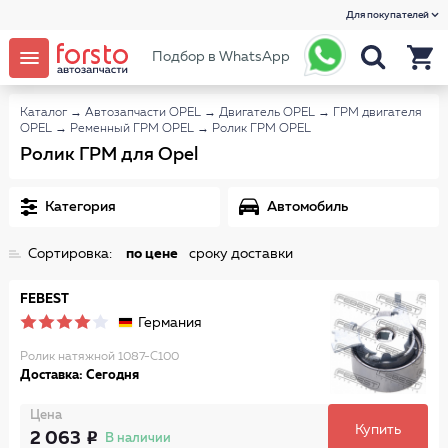
Для покупателей
Подбор в WhatsApp
Каталог
→
Автозапчасти OPEL
→
Двигатель OPEL
→
ГРМ двигателя
OPEL
→
Ременный ГРМ OPEL
→
Ролик ГРМ OPEL
Ролик ГРМ для Opel
Категория
Автомобиль
Сортировка:
по цене
сроку доставки
FEBEST
Германия
Ролик натяжной 1087-C100
Доставка: Сегодня
Цена
Купить
2 063
В наличии