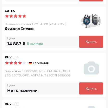
GATES
Натяжитель ремня ГРМ T43211 (7784-21159)
Доставка: Сегодня
Цена
Купить
14 887
В наличии
RUVILLE
Германия
Заменен на 553006510 Цепь ГРМ FIAT DOBLO
1.3D, 1.3JTD, OPEL ASTRA H/J 1.3CDTI 3458008
Цена
Купить
Нет в наличии
RUVILLE