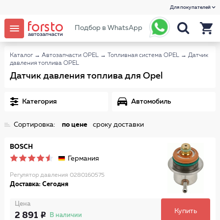
Для покупателей
Подбор в WhatsApp
Каталог
→
Автозапчасти OPEL
→
Топливная система OPEL
→
Датчик
давления топлива OPEL
Датчик давления топлива для Opel
Категория
Автомобиль
Сортировка:
по цене
сроку доставки
BOSCH
Германия
Регулятор давления 0280160575
Доставка: Сегодня
Цена
Купить
2 891
В наличии