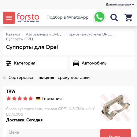
Для покупателей
Подбор в WhatsApp
Каталог
→
Автозапчасти OPEL
→
Тормозная система OPEL
→
Суппорты OPEL
Суппорты для Opel
Категория
Автомобиль
Сортировка:
по цене
сроку доставки
TRW
Германия
Скоба суппорта задн правая OPEL INSIGNIA 17/18"
BDA1008
Доставка: Сегодня
Цена