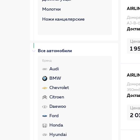
AIRLI
Молотки
Домкра
Ножи канцелярские
AJ-B-
Достав
Цена
1 9
Все автомобили
Бренд
Audi
AIRLI
BMW
Домкра
Chevrolet
350мм)
Достав
Citroen
Daewoo
Цена
2 0
Ford
Honda
Hyundai