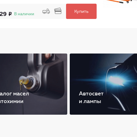
Купить
329
В наличии
алог масел
Автосвет
втохимии
и лампы