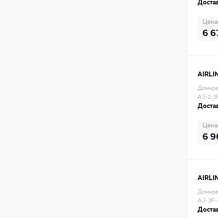
Достав
Цена
6 6
AIRLI
Домкра
AJ-2.3
Достав
Цена
6 9
AIRLI
Домкра
AJ-3F
Достав