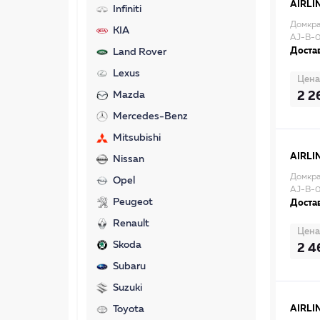
AIRLI
Infiniti
Домкра
KIA
AJ-B-
Достав
Land Rover
Lexus
Цена
2 2
Mazda
Mercedes-Benz
Mitsubishi
AIRLI
Nissan
Домкра
Opel
AJ-B-
Peugeot
Достав
Renault
Цена
Skoda
2 4
Subaru
Suzuki
Toyota
AIRLI