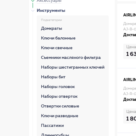
Аксессуары
Инструменты
AIRLI
Подкатегории
Домкра
Домкраты
AJ-B-
Достав
Ключи балонные
Цена
Ключи свечные
1 6
Съемники масляного фильтра
Наборы шестигранных ключей
Наборы бит
AIRLI
Наборы головок
Домкра
AJ-R-0
Наборы отверток
Достав
Отвертки силовые
Цена
Ключи разводные
1 8
Пассатижи
Длинногубцы