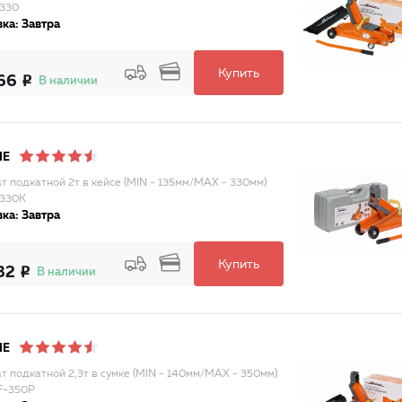
330
ка: Завтра
Купить
66
В наличии
NE
т подкатной 2т в кейсе (MIN - 135мм/MAX - 330мм)
-330K
ка: Завтра
Купить
32
В наличии
NE
т подкатной 2,3т в сумке (MIN - 140мм/MAX - 350мм)
F-350P