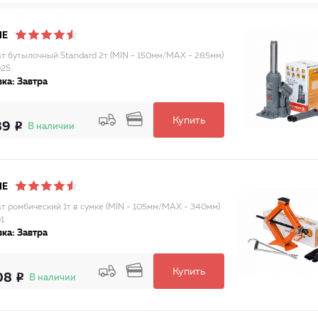
NE
т бутылочный Standard 2т (MIN - 150мм/MAX - 285мм)
02S
ка: Завтра
Купить
39
В наличии
NE
т ромбический 1т в сумке (MIN - 105мм/MAX - 340мм)
1
ка: Завтра
Купить
08
В наличии