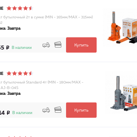
NE
т бутылочный 2т в сумке (MIN - 165мм/MAX - 315мм)
02
ка: Завтра
Купить
55
В наличии
NE
т бутылочный Standard 4т (MIN - 180мм/MAX -
 AJ-B-04S
ка: Завтра
Купить
14
В наличии