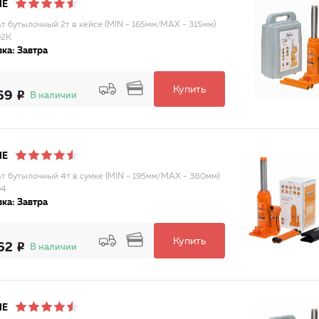
NE
т бутылочный 2т в кейсе (MIN - 165мм/MAX - 315мм)
02K
ка: Завтра
Купить
69
В наличии
NE
т бутылочный 4т в сумке (MIN - 195мм/MAX - 380мм)
04
ка: Завтра
Купить
62
В наличии
NE