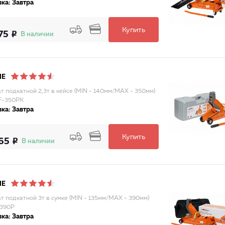
ка: Завтра
Купить
75
В наличии
NE
т подкатной 2,3т в кейсе (MIN - 140мм/MAX - 350мм)
F-350PK
ка: Завтра
Купить
65
В наличии
NE
т подкатной 3т в сумке (MIN - 135мм/MAX - 390мм)
-390P
ка: Завтра