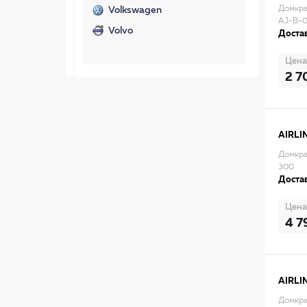
Домкра
Volkswagen
AJ-B-
Volvo
Достав
Цена
2 7
AIRLI
Домкра
300
Достав
Цена
4 7
AIRLI
Домкра