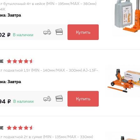
т бутылочный 4т в кейсе (MIN - 195мм/MAX - 380мм)
04K
ка: Завтра
Купить
02
В наличии
NE
т подкатной 1,5т (MIN - 140мм/MAX - 300мм) AJ-1.5F-
ка: Завтра
Купить
94
В наличии
NE
т подкатной 2т в сумке (MIN - 135мм/MAX - 330мм)