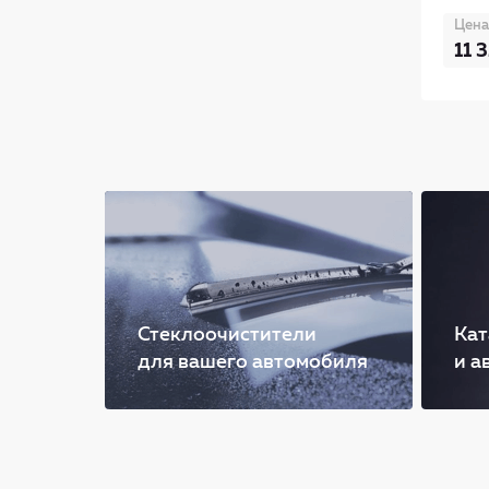
Цена
11 
Стеклоочистители
Кат
для вашего автомобиля
и а