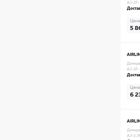
AJ-2F-
Достав
Цена
5 8
AIRLI
Домкра
AJ-2F
Достав
Цена
6 2
AIRLI
Домкра
AJ-2.3