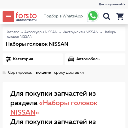
Для покупателей
Подбор в WhatsApp
Каталог
→
Аксессуары NISSAN
→
Инструменты NISSAN
→
Наборы
головок NISSAN
Наборы головок NISSAN
Категория
Автомобиль
Сортировка:
по цене
сроку доставки
Для покупки запчастей из
раздела
«
Наборы головок
NISSAN
»
Для покупки запчастей из