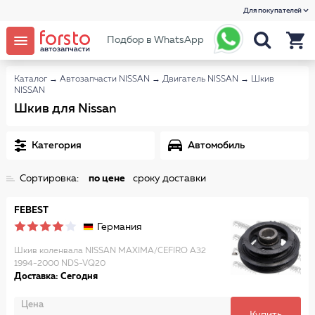
Для покупателей
Подбор в WhatsApp
Каталог
→
Автозапчасти NISSAN
→
Двигатель NISSAN
→
Шкив
NISSAN
Шкив для Nissan
Категория
Автомобиль
Сортировка:
по цене
сроку доставки
FEBEST
Германия
Шкив коленвала NISSAN MAXIMA/CEFIRO A32
1994-2000 NDS-VQ20
Доставка: Сегодня
Цена