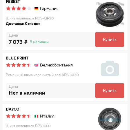
FEBEST
Германия
Шкив коленвала NDS-QR20
Доставка: Сегодня
Цена
Купить
7 073
В наличии
BLUE PRINT
Великобритания
Ременный шкив коленчатый вал ADN16130
Цена
Купить
Нет в наличии
DAYCO
Италия
Шкив коленвала DPV1060