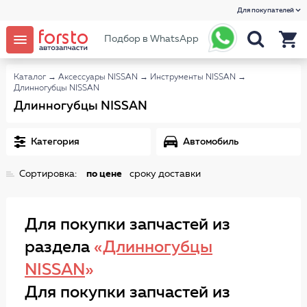
Для покупателей
Подбор в WhatsApp
Каталог
→
Аксессуары NISSAN
→
Инструменты NISSAN
→
Длинногубцы NISSAN
Длинногубцы NISSAN
Категория
Автомобиль
Сортировка:
по цене
сроку доставки
Для покупки запчастей из
раздела
«
Длинногубцы
NISSAN
»
Для покупки запчастей из