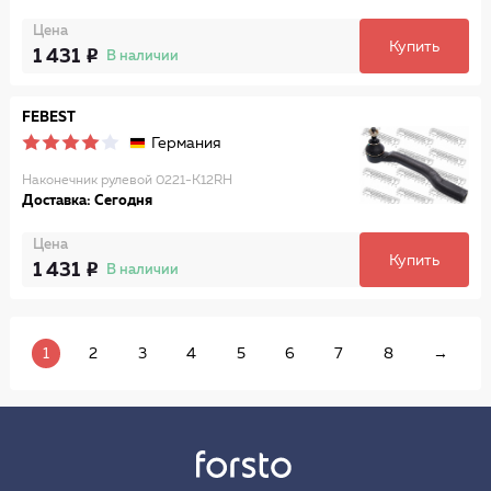
Цена
Купить
1 431
В наличии
FEBEST
Германия
Наконечник рулевой 0221-K12RH
Доставка: Сегодня
Цена
Купить
1 431
В наличии
1
2
3
4
5
6
7
8
→