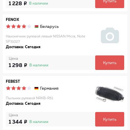
Купить
1 228
В наличии
FENOX
Беларусь
Наконечник рулевой левый NISSAN Micra, Note
SP31027
Доставка: Сегодня
Цена
Купить
1 298
В наличии
FEBEST
Германия
Пыльник рулевой NRKB-R51
Доставка: Сегодня
Цена
Купить
1 344
В наличии