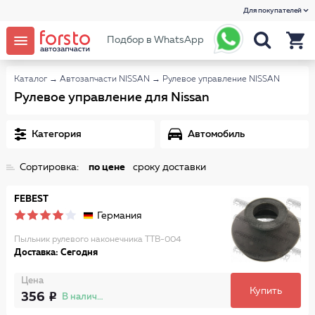
Для покупателей
Подбор в WhatsApp
Каталог
→
Автозапчасти NISSAN
→
Рулевое управление NISSAN
Рулевое управление для Nissan
Категория
Автомобиль
Сортировка:
по цене
сроку доставки
FEBEST
Германия
Пыльник рулевого наконечника TTB-004
Доставка: Сегодня
Цена
Купить
356
В наличии