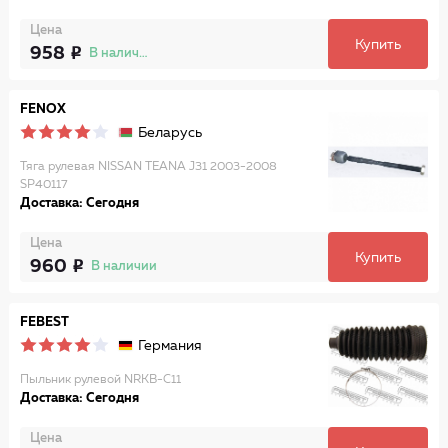
Цена
Купить
958
В наличии
FENOX
Беларусь
Тяга рулевая NISSAN TEANA J31 2003-2008
SP40117
Доставка: Сегодня
Цена
Купить
960
В наличии
FEBEST
Германия
Пыльник рулевой NRKB-C11
Доставка: Сегодня
Цена