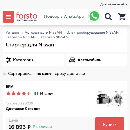
Для покупателей
Подбор в WhatsApp
Каталог
→
Автозапчасти NISSAN
→
Электрооборудование NISSAN
→
Стартеры NISSAN
→
Стартер NISSAN
Стартер для Nissan
Категория
Автомобиль
Сортировка:
по цене
сроку доставки
ERA
Италия
Стартер 220039
Доставка: Сегодня
Цена
Купить
16 893
В наличии