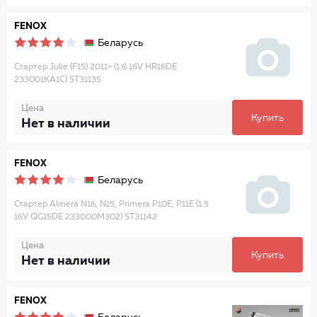
FENOX
Беларусь
Стартер Juke (F15) 2011> (1.6 16V HR16DE
233001KA1C) ST31135
Цена
Купить
Нет в наличии
FENOX
Беларусь
Стартер Almera N16, N15, Primera P10E, P11E (1.5
16V QG15DE 233000M302) ST31142
Цена
Купить
Нет в наличии
FENOX