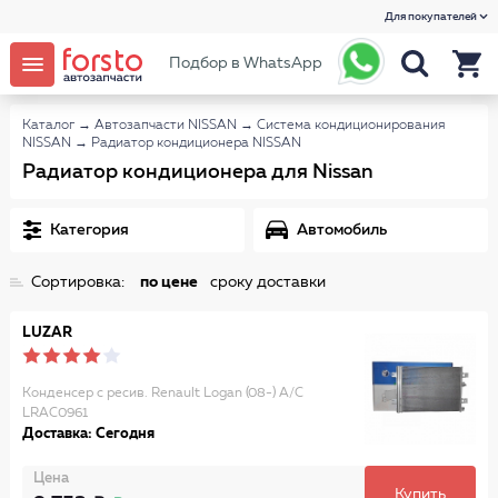
Для покупателей
Подбор в WhatsApp
Каталог
→
Автозапчасти NISSAN
→
Система кондиционирования
NISSAN
→
Радиатор кондиционера NISSAN
Радиатор кондиционера для Nissan
Категория
Автомобиль
Сортировка:
по цене
сроку доставки
LUZAR
Конденсер с ресив. Renault Logan (08-) A/C
LRAC0961
Доставка: Сегодня
Цена
Купить