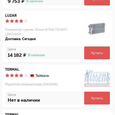
9 753
В наличии
LUZAR
Конденсер с ресив. Nissan X-Trail T31 (07-)
LRAC14G4
Доставка: Сегодня
Цена
Купить
14 182
В наличии
TERMAL
Тайвань
Радиатор кондиционера 1040038L
Цена
Купить
Нет в наличии
TERMAL