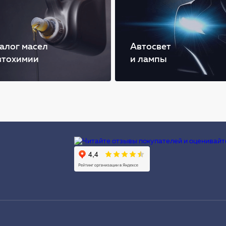
алог масел
Автосвет
втохимии
и лампы
Ы