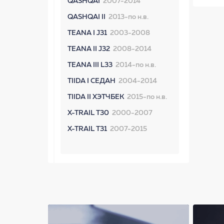
QASHQAI
2007-2014
QASHQAI II
2013-по н.в.
TEANA I J31
2003-2008
TEANA II J32
2008-2014
TEANA III L33
2014-по н.в.
TIIDA I СЕДАН
2004-2014
TIIDA II ХЭТЧБЕК
2015-по н.в.
X-TRAIL T30
2000-2007
X-TRAIL T31
2007-2015