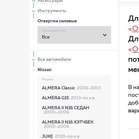
Аксессуары
Инструменты
Дл
Отвертки силовые
«
О
Производитель
Дл
«
О
по
Все автомобили
ме
Nissan
Модель
В н
ALMERA Classic
2006-2013
пос
ALMERA G15
2013-по н.в.
доб
ALMERA II N16 СЕДАН
вар
2000-2006
ALMERA II N16 ХЭТЧБЕК
2000-2006
JUKE
2010-по н.в.