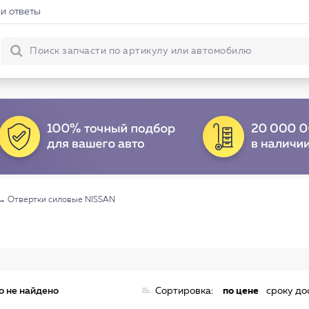
и ответы
→
Отвертки силовые NISSAN
о не найдено
Сортировка:
по цене
сроку до