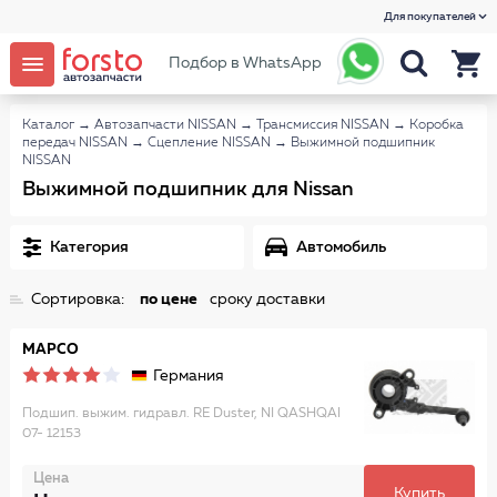
Для покупателей
Подбор в WhatsApp
Каталог
→
Автозапчасти NISSAN
→
Трансмиссия NISSAN
→
Коробка
передач NISSAN
→
Сцепление NISSAN
→
Выжимной подшипник
NISSAN
Выжимной подшипник для Nissan
Категория
Автомобиль
Сортировка:
по цене
сроку доставки
MAPCO
Германия
Подшип. выжим. гидравл. RE Duster, NI QASHQAI
07- 12153
Цена
Купить