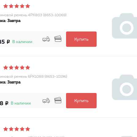
иновой ремень 4PK803 (8653-10069)
ка: Завтра
Купить
85
В наличии
иновой ремень 6PK1088 (8653-10196)
ка: Завтра
Купить
58
В наличии