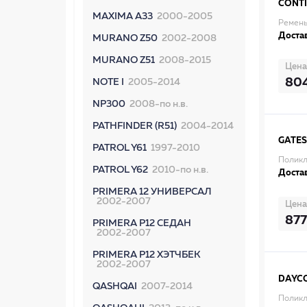
CONT
MAXIMA A33
2000-2005
Ремень
Достав
MURANO Z50
2002-2008
MURANO Z51
2008-2015
Цена
80
NOTE I
2005-2014
NP300
2008-по н.в.
PATHFINDER (R51)
2004-2014
GATES
PATROL Y61
1997-2010
Поликл
PATROL Y62
2010-по н.в.
Достав
PRIMERA 12 УНИВЕРСАЛ
2002-2007
Цена
877
PRIMERA P12 СЕДАН
2002-2007
PRIMERA P12 ХЭТЧБЕК
2002-2007
DAYC
QASHQAI
2007-2014
Поликл