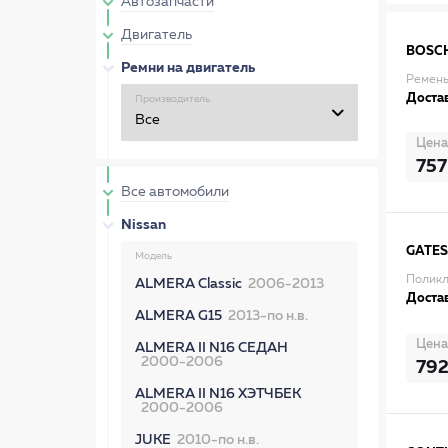
Автозапчасти
Двигатель
BOSC
Ремни на двигатель
Ремень
Достав
Производитель
Цена
757
Все автомобили
Nissan
GATES
Модель
Поликл
ALMERA Classic
2006-2013
Достав
ALMERA G15
2013-по н.в.
Цена
ALMERA II N16 СЕДАН
2000-2006
79
ALMERA II N16 ХЭТЧБЕК
2000-2006
JUKE
2010-по н.в.