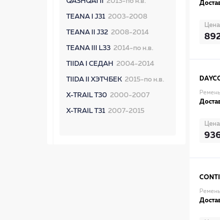
QASHQAI II
2013-по н.в.
Достав
TEANA I J31
2003-2008
Цена
TEANA II J32
2008-2014
89
TEANA III L33
2014-по н.в.
TIIDA I СЕДАН
2004-2014
DAYC
TIIDA II ХЭТЧБЕК
2015-по н.в.
Ремень
X-TRAIL T30
2000-2007
Достав
X-TRAIL T31
2007-2015
Цена
93
CONT
Ремень
Достав