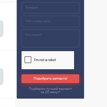
Подобрать запчасть!
Подберем лучший вариант
за 20 минут!