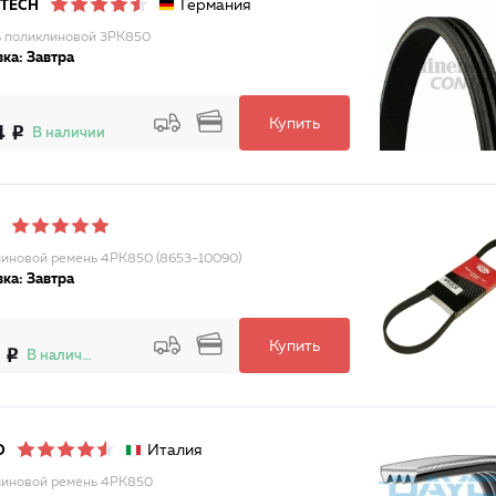
Германия
ITECH
 поликлиновой 3PK850
ка: Завтра
Купить
4
В наличии
иновой ремень 4PK850 (8653-10090)
ка: Завтра
Купить
В наличии
Италия
O
иновой ремень 4PK850