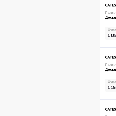
GATES
Поликл
Достав
Цена
1 0
GATES
Поликл
Достав
Цена
1 1
GATES