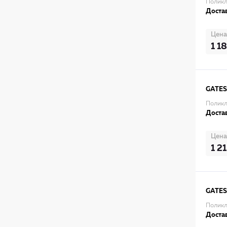
Поликл
Достав
Цена
1 1
GATES
Поликл
Достав
Цена
1 2
GATES
Поликл
Достав