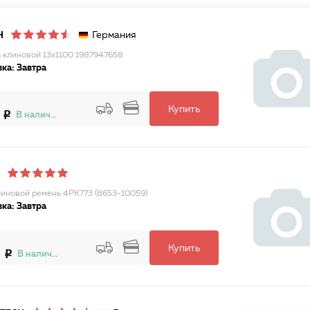
Германия
H
 клиновой 13x1100 1987947658
ка: Завтра
Купить
В наличии
иновой ремень 4PK773 (8653-10059)
ка: Завтра
Купить
2
В наличии