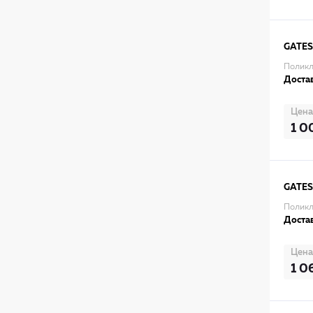
GATES
Поликл
Достав
Цена
1 0
GATES
Поликл
Достав
Цена
1 0