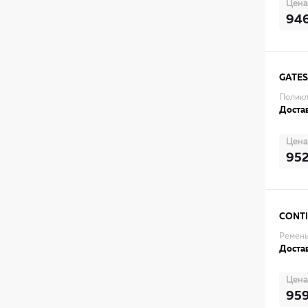
Цена
94
GATES
Поликл
Достав
Цена
95
CONT
Ремень
Достав
Цена
95