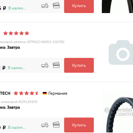
Купить
6
В наличии
иновой ремень 4PK823 (8653-10078)
ка: Завтра
Купить
2
В наличии
Германия
ITECH
 клиновой AVX13X975
ка: Завтра
Купить
9
В наличии