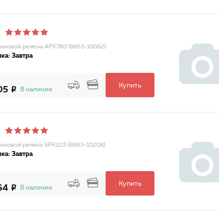
иновой ремень 4PK780 (8653-10062)
ка: Завтра
Купить
05
В наличии
иновой ремень 6PK1113 (8653-10206)
ка: Завтра
Купить
64
В наличии