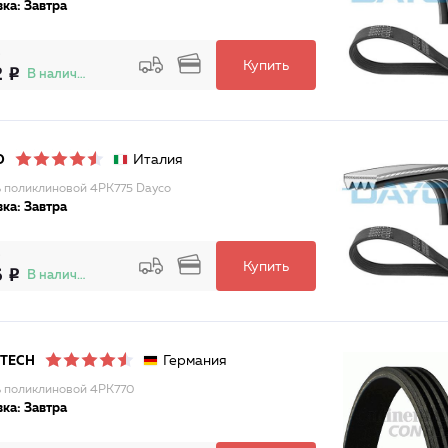
ка: Завтра
Купить
2
В наличии
Италия
O
 поликлиновой 4PK775 Dayco
ка: Завтра
Купить
6
В наличии
Германия
ITECH
 поликлиновой 4PK770
ка: Завтра