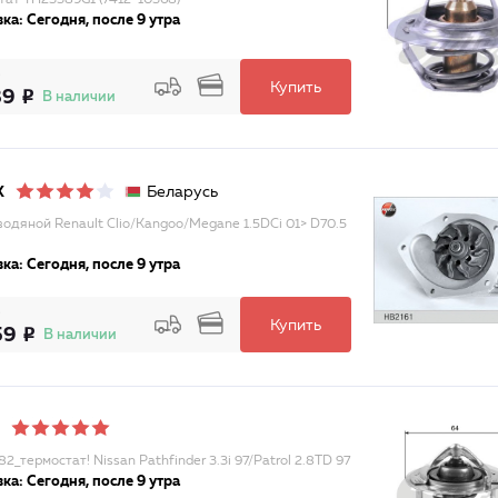
тат TH23389G1 (7412-10368)
ка: Сегодня, после 9 утра
Купить
39
В наличии
Беларусь
X
водяной Renault Clio/Kangoo/Megane 1.5DCi 01> D70.5
ка: Сегодня, после 9 утра
Купить
59
В наличии
_термостат! Nissan Pathfinder 3.3i 97/Patrol 2.8TD 97
ка: Сегодня, после 9 утра