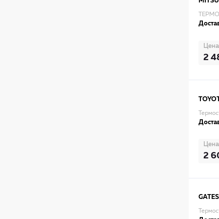
MITSU
ТЕРМОС
Достав
Цена
2 4
TOYO
Термос
Достав
Цена
2 6
GATES
Термос