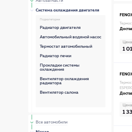
Автозапчасти
Система охлаждения двигателя
FENO
Подкатегории
Термост
Радиатор двигателя
Достав
Автомобильный водяной насос
Цена
Термостат автомобильный
1 0
Радиатор печки
Прокладки системы
охлаждения
FENO
Вентилятор охлаждения
радиатора
Термос
ESPERO
Вентилятор салона
Достав
Цена
1 3
Все автомобили