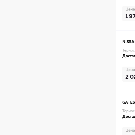
Цена
1 9
NISSA
Термос
Достав
Цена
2 0
GATES
Термос
Достав
Цена