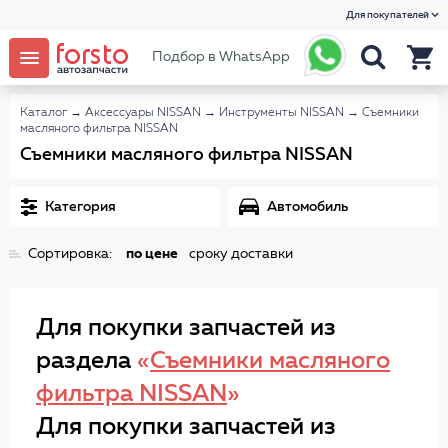
Для покупателей
Подбор в WhatsApp
Каталог
→
Аксессуары NISSAN
→
Инструменты NISSAN
→
Съемники
масляного фильтра NISSAN
Съемники масляного фильтра NISSAN
Категория
Автомобиль
Сортировка:
по цене
сроку доставки
Для покупки запчастей из
раздела
«
Съемники масляного
фильтра NISSAN
»
Для покупки запчастей из