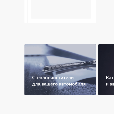
Стеклоочистители
Кат
для вашего автомобиля
и а