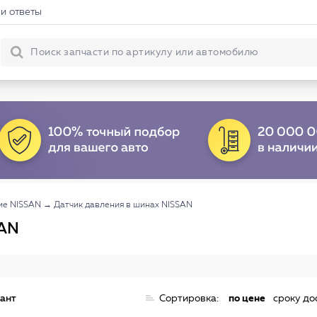
и ответы
ие NISSAN
→
Датчик давления в шинах NISSAN
SAN
иант
Сортировка:
по цене
сроку до