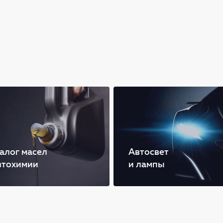
алог масел
Автосвет
втохимии
и лампы