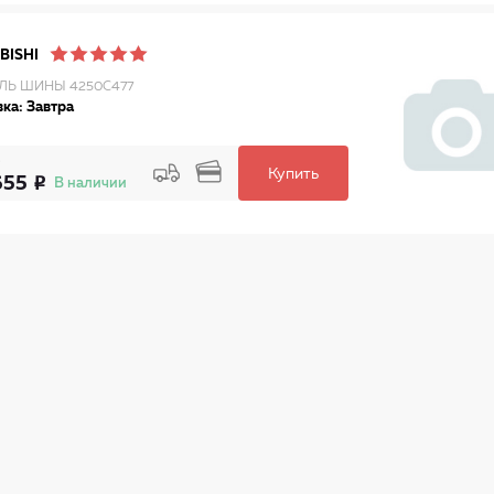
BISHI
ЛЬ ШИНЫ 4250C477
ка: Завтра
Купить
655
В наличии