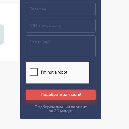
Подобрать запчасть!
Подберем лучший вариант
за 20 минут!