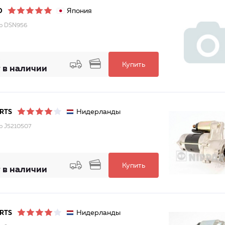
Япония
O
р DSN956
Купить
 в наличии
Нидерланды
RTS
р J5210507
Купить
 в наличии
Нидерланды
RTS