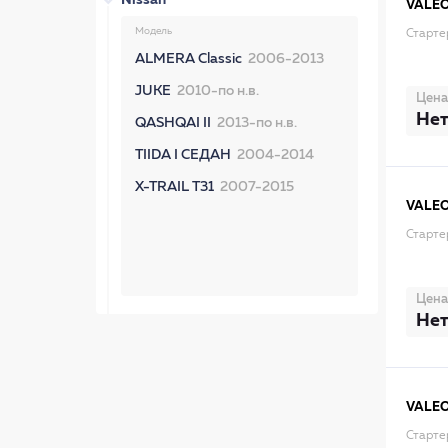
Nissan
VALE
Модель
Старте
ALMERA Classic
2006-2013
JUKE
2010-по н.в.
Цена
Нет
QASHQAI II
2013-по н.в.
TIIDA I СЕДАН
2004-2014
X-TRAIL T31
2007-2015
VALE
Старте
Цена
Нет
VALE
Старте