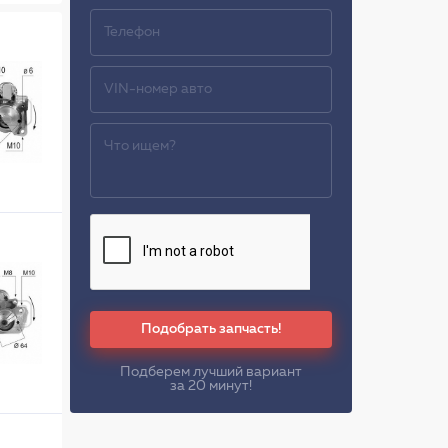
Подобрать запчасть!
Подберем лучший вариант
за 20 минут!