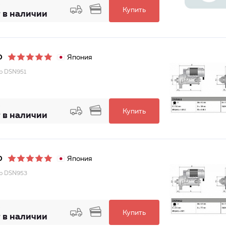
Купить
 в наличии
Япония
O
р DSN951
Купить
 в наличии
Япония
O
р DSN953
Купить
 в наличии