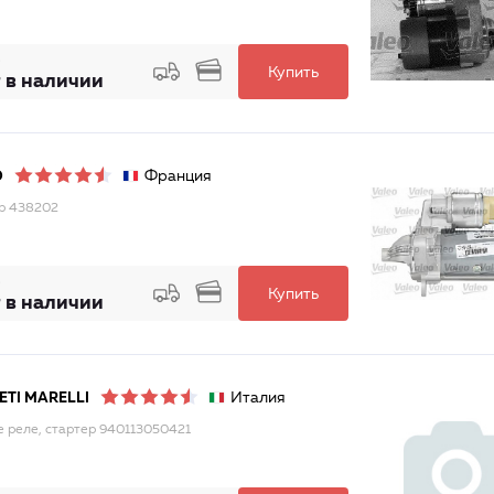
Купить
 в наличии
Франция
O
р 438202
Купить
 в наличии
Италия
TI MARELLI
е реле, стартер 940113050421