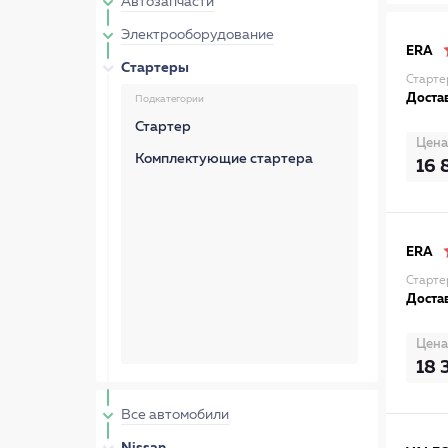
Автозапчасти
Электрооборудование
ERA
Стартеры
Старте
Достав
Подкатегории
Стартер
Цена
Комплектующие стартера
16 
ERA
Старте
Достав
Цена
18 
Все автомобили