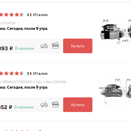
Италия
р 220039
ка: Сегодня, после 9 утра
Купить
893
В наличии
Италия
р RENAULT/NISSAN 1.5dci 1.4kw 220396
ка: Сегодня, после 9 утра
Купить
352
В наличии