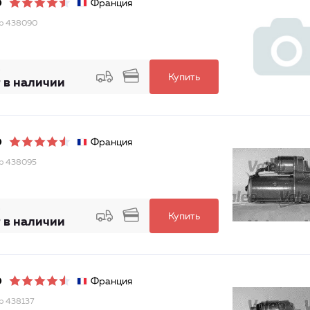
Франция
O
р 438090
Купить
 в наличии
Франция
O
р 438095
Купить
 в наличии
Франция
O
р 438137