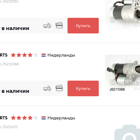
р J5211051
Купить
 в наличии
Нидерланды
RTS
р J5211066
Купить
 в наличии
Нидерланды
RTS
р J5211071