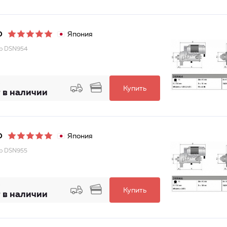
Япония
O
р DSN954
Купить
 в наличии
Япония
O
р DSN955
Купить
 в наличии