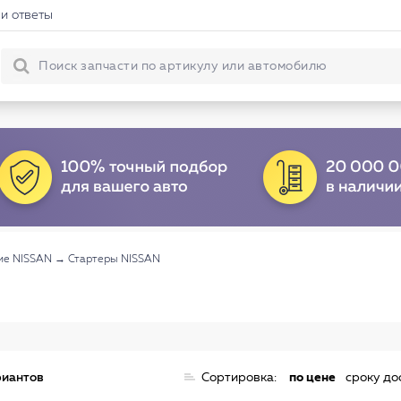
и ответы
ие NISSAN
→
Стартеры NISSAN
риантов
Сортировка:
по цене
сроку до