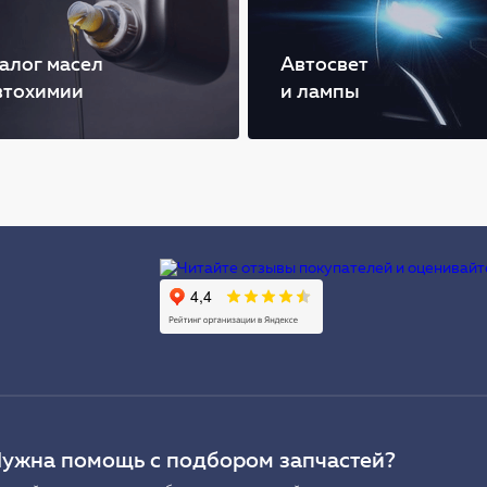
алог масел
Автосвет
втохимии
и лампы
Ы
ужна помощь с подбором запчастей?