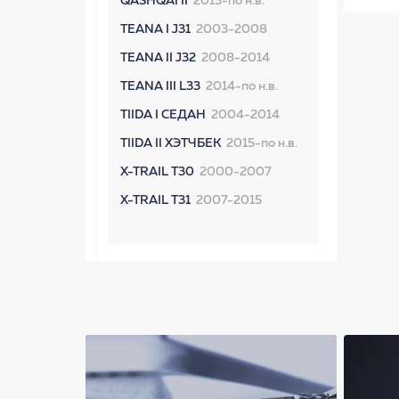
QASHQAI II
2013-по н.в.
TEANA I J31
2003-2008
TEANA II J32
2008-2014
TEANA III L33
2014-по н.в.
TIIDA I СЕДАН
2004-2014
TIIDA II ХЭТЧБЕК
2015-по н.в.
X-TRAIL T30
2000-2007
X-TRAIL T31
2007-2015