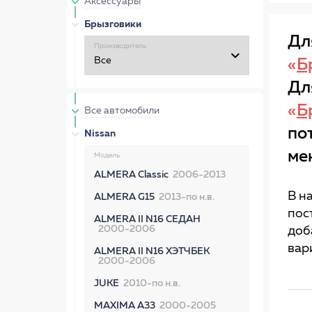
Аксессуары
Брызговики
Дл
Производитель
«
Б
Дл
«
Б
Все автомобили
по
Nissan
ме
Модель
ALMERA Classic
2006-2013
В н
ALMERA G15
2013-по н.в.
пос
ALMERA II N16 СЕДАН
2000-2006
доб
вар
ALMERA II N16 ХЭТЧБЕК
2000-2006
JUKE
2010-по н.в.
MAXIMA A33
2000-2005