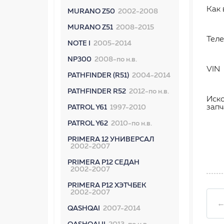
Как 
MURANO Z50
2002-2008
MURANO Z51
2008-2015
Тел
NOTE I
2005-2014
NP300
2008-по н.в.
VIN
PATHFINDER (R51)
2004-2014
PATHFINDER R52
2012-по н.в.
Иск
запч
PATROL Y61
1997-2010
PATROL Y62
2010-по н.в.
PRIMERA 12 УНИВЕРСАЛ
2002-2007
PRIMERA P12 СЕДАН
2002-2007
PRIMERA P12 ХЭТЧБЕК
2002-2007
←
QASHQAI
2007-2014