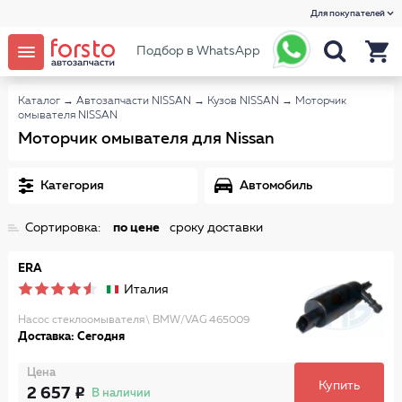
Для покупателей
Подбор в WhatsApp
Каталог
→
Автозапчасти NISSAN
→
Кузов NISSAN
→
Моторчик
омывателя NISSAN
Моторчик омывателя для Nissan
Категория
Автомобиль
Сортировка:
по цене
сроку доставки
ERA
Италия
Насос стеклоомывателя\ BMW/VAG 465009
Доставка: Сегодня
Цена
Купить
2 657
В наличии