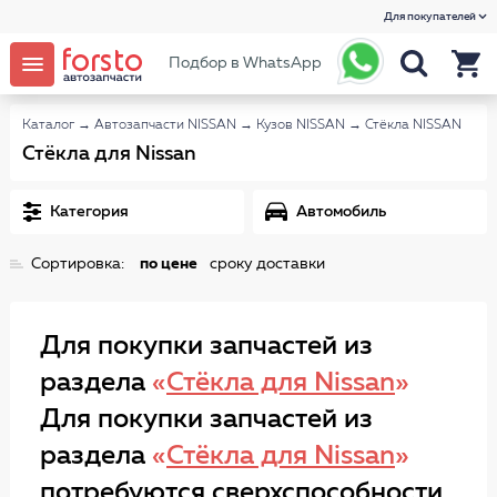
Для покупателей
Подбор в WhatsApp
Каталог
→
Автозапчасти NISSAN
→
Кузов NISSAN
→
Стёкла NISSAN
Стёкла для Nissan
Категория
Автомобиль
Сортировка:
по цене
сроку доставки
Для покупки запчастей из
раздела
«
Стёкла для Nissan
»
Для покупки запчастей из
раздела
«
Стёкла для Nissan
»
потребуются сверхспособности