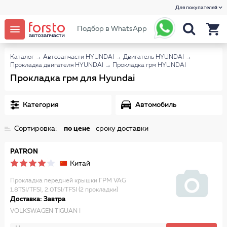
Для покупателей
Подбор в WhatsApp
Каталог
→
Автозапчасти HYUNDAI
→
Двигатель HYUNDAI
→
Прокладка двигателя HYUNDAI
→
Прокладка грм HYUNDAI
Прокладка грм для Hyundai
Категория
Автомобиль
Сортировка:
по цене
сроку доставки
PATRON
Китай
Прокладка передней крышки ГРМ VAG
1.8TSI/TFSI, 2.0TSI/TFSI (2 прокладки)
Доставка: Завтра
VOLKSWAGEN TIGUAN I