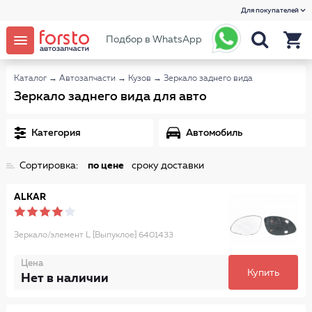
Для покупателей
Подбор в WhatsApp
Каталог
→
Автозапчасти
→
Кузов
→
Зеркало заднего вида
Зеркало заднего вида для авто
Категория
Автомобиль
Сортировка:
по цене
сроку доставки
ALKAR
Зеркало/элемент L [Выпуклое] 6401433
Цена
Купить
Нет в наличии