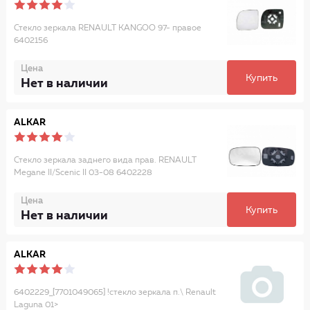
Стекло зеркала RENAULT KANGOO 97- правое
6402156
Цена
Купить
Нет в наличии
ALKAR
Стекло зеркала заднего вида прав. RENAULT
Megane II/Scenic II 03-08 6402228
Цена
Купить
Нет в наличии
ALKAR
6402229_[7701049065] !стекло зеркала п.\ Renault
Laguna 01>