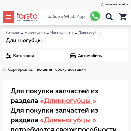
Для покупателей
Подбор в WhatsApp
Каталог
→
Аксессуары
→
Инструменты
→
Длинногубцы
Длинногубцы
Категория
Автомобиль
Сортировка:
по цене
сроку доставки
Для покупки запчастей из
раздела
«
Длинногубцы
»
Для покупки запчастей из
раздела
«
Длинногубцы
»
потребуются сверхспособности