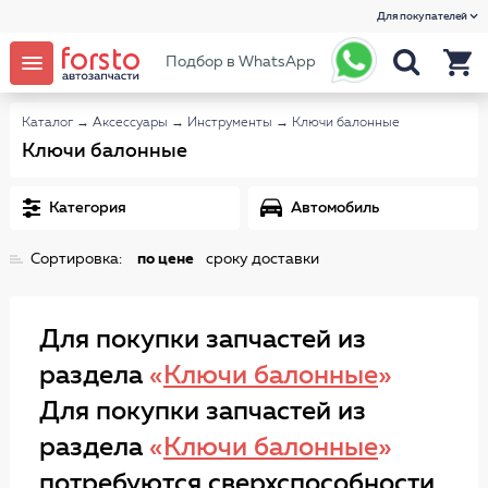
Для покупателей
Подбор в WhatsApp
Каталог
→
Аксессуары
→
Инструменты
→
Ключи балонные
Ключи балонные
Категория
Автомобиль
Сортировка:
по цене
сроку доставки
Для покупки запчастей из
раздела
«
Ключи балонные
»
Для покупки запчастей из
раздела
«
Ключи балонные
»
потребуются сверхспособности