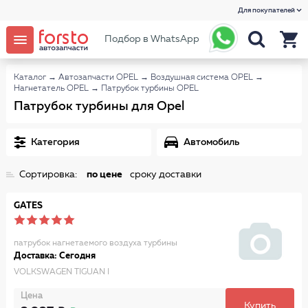
Для покупателей
Подбор в WhatsApp
Каталог
→
Автозапчасти OPEL
→
Воздушная система OPEL
→
Нагнетатель OPEL
→
Патрубок турбины OPEL
Патрубок турбины для Opel
Категория
Автомобиль
Сортировка:
по цене
сроку доставки
GATES
патрубок нагнетаемого воздуха турбины
Доставка: Сегодня
VOLKSWAGEN TIGUAN I
Цена
Купить