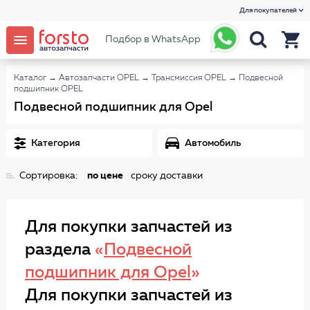
Для покупателей
Подбор в WhatsApp
Каталог
→
Автозапчасти OPEL
→
Трансмиссия OPEL
→
Подвесной
подшипник OPEL
Подвесной подшипник для Opel
Категория
Автомобиль
Сортировка:
по цене
сроку доставки
Для покупки запчастей из
раздела
«
Подвесной
подшипник для Opel
»
Для покупки запчастей из