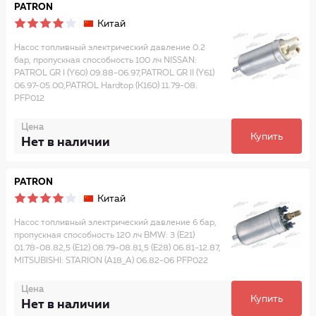
PATRON
Китай
Насос топливный электрический давление 0.2
бар, пропускная способность 100 лч NISSAN:
PATROL GR I (Y60) 09.88-06.97,PATROL GR II (Y61)
06.97-05.00,PATROL Hardtop (K160) 11.79-08.
PFP012
Цена
Купить
Нет в наличии
PATRON
Китай
Насос топливный электрический давление 6 бар,
пропускная способность 120 лч BMW: 3 (E21)
01.78-08.82,5 (E12) 08.79-08.81,5 (E28) 06.81-12.87,
MITSUBISHI: STARION (A18_A) 06.82-06 PFP022
Цена
Купить
Нет в наличии