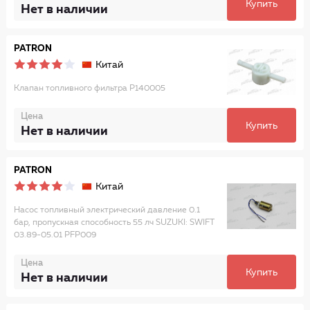
Купить
Нет в наличии
PATRON
Китай
Клапан топливного фильтра P140005
Цена
Купить
Нет в наличии
PATRON
Китай
Насос топливный электрический давление 0.1
бар, пропускная способность 55 лч SUZUKI: SWIFT
03.89-05.01 PFP009
Цена
Купить
Нет в наличии