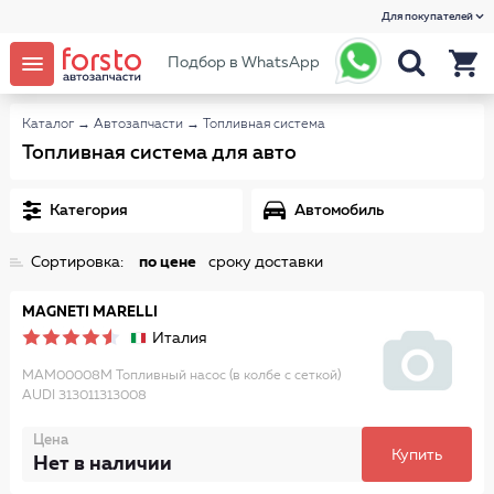
Для покупателей
Подбор в WhatsApp
Каталог
→
Автозапчасти
→
Топливная система
Топливная система для авто
Категория
Автомобиль
Сортировка:
по цене
сроку доставки
MAGNETI MARELLI
Италия
MAM00008M Топливный насос (в колбе c сеткой)
AUDI 313011313008
Цена
Купить
Нет в наличии