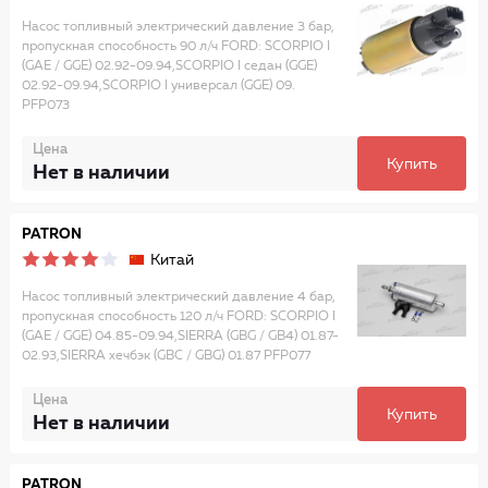
Насос топливный электрический давление 3 бар,
пропускная способность 90 л/ч FORD: SCORPIO I
(GAE / GGE) 02.92-09.94,SCORPIO I седан (GGE)
02.92-09.94,SCORPIO I универсал (GGE) 09.
PFP073
Цена
Купить
Нет в наличии
PATRON
Китай
Насос топливный электрический давление 4 бар,
пропускная способность 120 л/ч FORD: SCORPIO I
(GAE / GGE) 04.85-09.94,SIERRA (GBG / GB4) 01.87-
02.93,SIERRA хечбэк (GBC / GBG) 01.87 PFP077
Цена
Купить
Нет в наличии
PATRON