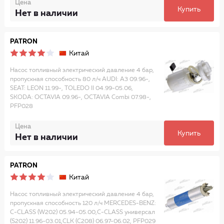
Цена
Купить
Нет в наличии
PATRON
Китай
Насос топливный электрический давление 4 бар,
пропускная способность 80 л/ч AUDI: A3 09.96-,
SEAT: LEON 11.99-, TOLEDO II 04.99-05.06,
SKODA: OCTAVIA 09.96-, OCTAVIA Combi 07.98-,
PFP028
Цена
Купить
Нет в наличии
PATRON
Китай
Насос топливный электрический давление 4 бар,
пропускная способность 120 л/ч MERCEDES-BENZ:
C-CLASS (W202) 05.94-05.00,C-CLASS универсал
(S202) 11.96-03.01,CLK (C208) 06.97-06.02, PFP029