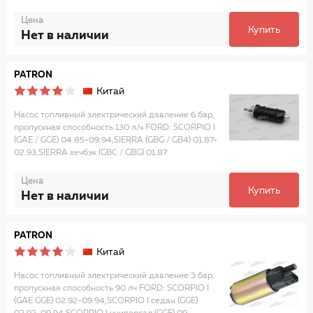
Цена
Купить
Нет в наличии
PATRON
Китай
Насос топливный электрический давление 6 бар,
пропускная способность 130 л/ч FORD: SCORPIO I
(GAE / GGE) 04.85-09.94,SIERRA (GBG / GB4) 01.87-
02.93,SIERRA хечбэк (GBC / GBG) 01.87
Цена
Купить
Нет в наличии
PATRON
Китай
Насос топливный электрический давление 3 бар,
пропускная способность 90 лч FORD: SCORPIO I
(GAE GGE) 02.92-09.94,SCORPIO I седан (GGE)