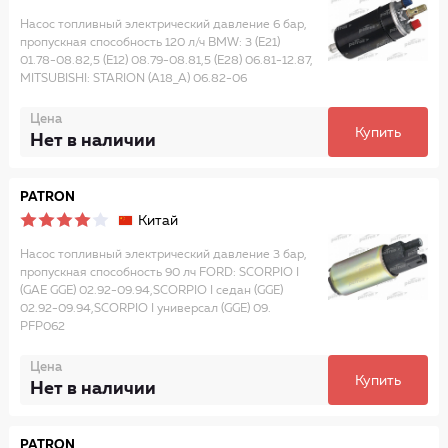
Насос топливный электрический давление 6 бар,
пропускная способность 120 л/ч BMW: 3 (E21)
01.78-08.82,5 (E12) 08.79-08.81,5 (E28) 06.81-12.87,
MITSUBISHI: STARION (A18_A) 06.82-06
Цена
Купить
Нет в наличии
PATRON
Китай
Насос топливный электрический давление 3 бар,
пропускная способность 90 лч FORD: SCORPIO I
(GAE GGE) 02.92-09.94,SCORPIO I седан (GGE)
02.92-09.94,SCORPIO I универсал (GGE) 09.
PFP062
Цена
Купить
Нет в наличии
PATRON