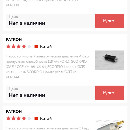
02.92-09.94,SCORPIO I универсал (GGE) 09.
PFP038
Цена
Купить
Нет в наличии
PATRON
Китай
Насос топливный электрический давление 4 бар,
пропускная способность 115 л/ч FORD: SCORPIO I
(GAE / GGE) 04.85-09.94,SCORPIO I седан (GGE)
09.86-12.94,SCORPIO I универсал (GGE) 05
PFP044
Цена
Купить
Нет в наличии
PATRON
Китай
Насос топливный электрический давление 3 бар,