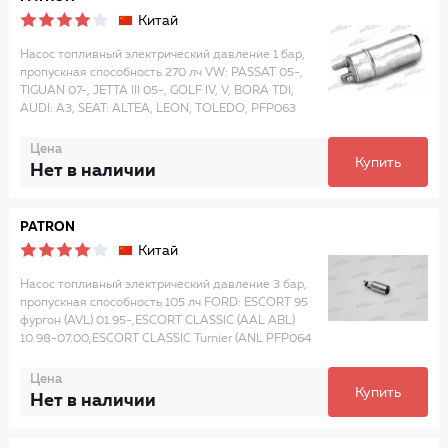
Китай
Насос топливный электрический давление 1 бар,
пропускная способность 270 лч VW: PASSAT 05-,
TIGUAN 07-, JETTA III 05-, GOLF IV, V, BORA TDI,
AUDI: A3, SEAT: ALTEA, LEON, TOLEDO, PFP063
Цена
Купить
Нет в наличии
PATRON
Китай
Насос топливный электрический давление 3 бар,
пропускная способность 105 лч FORD: ESCORT 95
фургон (AVL) 01.95-,ESCORT CLASSIC (AAL ABL)
10.98-07.00,ESCORT CLASSIC Turnier (ANL PFP064
Цена
Купить
Нет в наличии