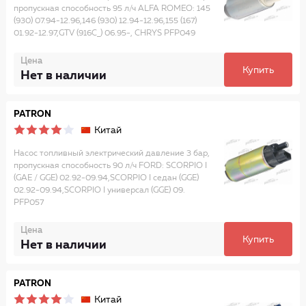
пропускная способность 95 л/ч ALFA ROMEO: 145
(930) 07.94-12.96,146 (930) 12.94-12.96,155 (167)
01.92-12.97,GTV (916C_) 06.95-, CHRYS PFP049
Цена
Купить
Нет в наличии
PATRON
Китай
Насос топливный электрический давление 3 бар,
пропускная способность 90 л/ч FORD: SCORPIO I
(GAE / GGE) 02.92-09.94,SCORPIO I седан (GGE)
02.92-09.94,SCORPIO I универсал (GGE) 09.
PFP057
Цена
Купить
Нет в наличии
PATRON
Китай