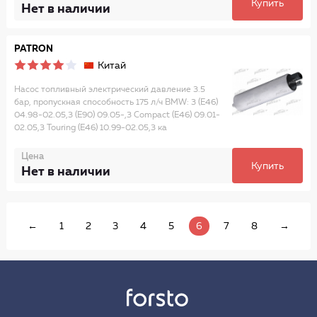
Купить
Нет в наличии
PATRON
Китай
Насос топливный электрический давление 3.5
бар, пропускная способность 175 л/ч BMW: 3 (E46)
04.98-02.05,3 (E90) 09.05-,3 Compact (E46) 09.01-
02.05,3 Touring (E46) 10.99-02.05,3 ка
Цена
Купить
Нет в наличии
←
1
2
3
4
5
6
7
8
→