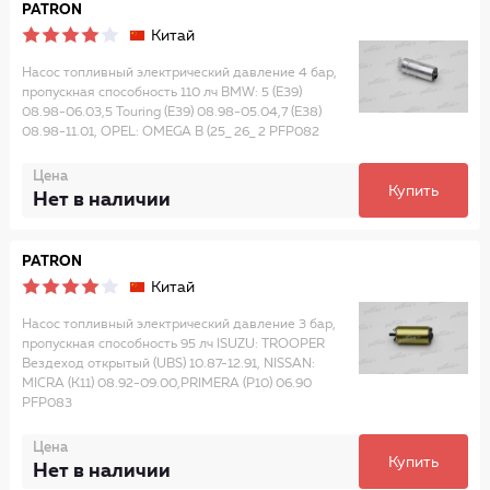
PATRON
Китай
Насос топливный электрический давление 4 бар,
пропускная способность 110 лч BMW: 5 (E39)
08.98-06.03,5 Touring (E39) 08.98-05.04,7 (E38)
08.98-11.01, OPEL: OMEGA B (25_ 26_ 2 PFP082
Цена
Купить
Нет в наличии
PATRON
Китай
Насос топливный электрический давление 3 бар,
пропускная способность 95 лч ISUZU: TROOPER
Вездеход открытый (UBS) 10.87-12.91, NISSAN:
MICRA (K11) 08.92-09.00,PRIMERA (P10) 06.90
PFP083
Цена
Купить
Нет в наличии