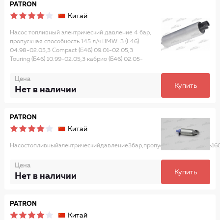
PATRON
Китай
Насос топливный электрический давление 4 бар,
пропускная способность 145 л/ч BMW: 3 (E46)
04.98-02.05,3 Compact (E46) 09.01-02.05,3
Touring (E46) 10.99-02.05,3 кабрио (E46) 02.05-
Цена
Купить
Нет в наличии
PATRON
Китай
Насостопливныйэлектрическийдавление3бар,пропускнаяспособность1
Цена
Купить
Нет в наличии
PATRON
Китай