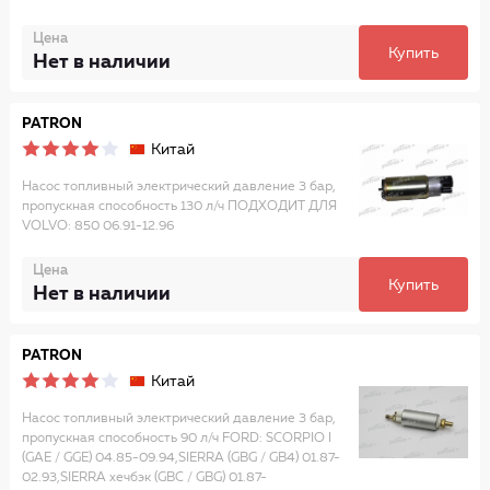
Цена
Купить
Нет в наличии
PATRON
Китай
Насос топливный электрический давление 3 бар,
пропускная способность 130 л/ч ПОДХОДИТ ДЛЯ
VOLVO: 850 06.91-12.96
Цена
Купить
Нет в наличии
PATRON
Китай
Насос топливный электрический давление 3 бар,
пропускная способность 90 л/ч FORD: SCORPIO I
(GAE / GGE) 04.85-09.94,SIERRA (GBG / GB4) 01.87-
02.93,SIERRA хечбэк (GBC / GBG) 01.87-