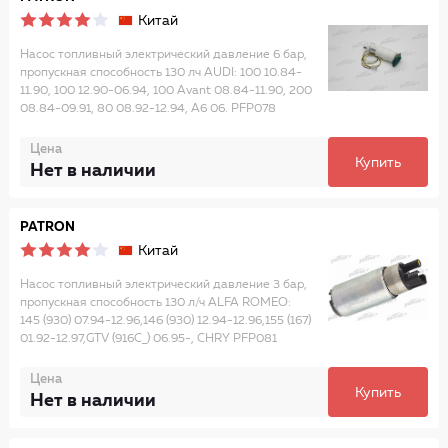
Китай
Насос топливный электрический давление 6 бар,
пропускная способность 130 лч AUDI: 100 10.84-
11.90, 100 12.90-06.94, 100 Avant 08.84-11.90, 200
08.84-09.91, 80 08.92-12.94, A6 06. PFP078
Цена
Купить
Нет в наличии
PATRON
Китай
Насос топливный электрический давление 3 бар,
пропускная способность 130 л/ч ALFA ROMEO:
145 (930) 07.94-12.96,146 (930) 12.94-12.96,155 (167)
01.92-12.97,GTV (916C_) 06.95-, CHRY PFP081
Цена
Купить
Нет в наличии