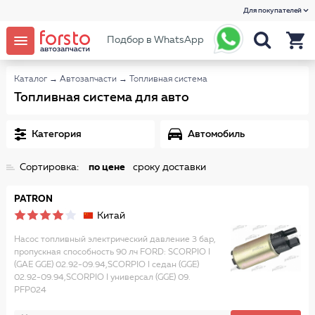
Для покупателей
Подбор в WhatsApp
Каталог
→
Автозапчасти
→
Топливная система
Топливная система для авто
Категория
Автомобиль
Сортировка:
по цене
сроку доставки
PATRON
Китай
Насос топливный электрический давление 3 бар,
пропускная способность 90 лч FORD: SCORPIO I
(GAE GGE) 02.92-09.94,SCORPIO I седан (GGE)
02.92-09.94,SCORPIO I универсал (GGE) 09.
PFP024